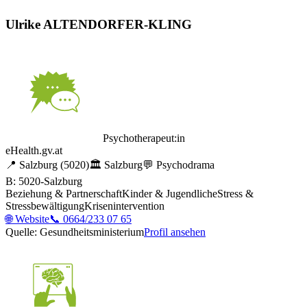
Ulrike ALTENDORFER-KLING
Psychotherapeut:in
eHealth.gv.at
📍
Salzburg
(5020)
🏛️
Salzburg
💬
Psychodrama
B: 5020-Salzburg
Beziehung & Partnerschaft
Kinder & Jugendliche
Stress &
Stressbewältigung
Krisenintervention
🌐
Website
📞
0664/233 07 65
Quelle: Gesundheitsministerium
Profil ansehen