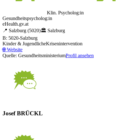
Klin. Psycholog:in
Gesundheitspsycholog:in
eHealth.gv.at
📍
Salzburg
(5020)
🏛️
Salzburg
B: 5020-Salzburg
Kinder & Jugendliche
Krisenintervention
🌐
Website
Quelle: Gesundheitsministerium
Profil ansehen
Josef BRÜCKL