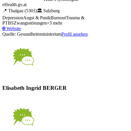
eHealth.gv.at
📍
Thalgau
(5303)
🏛️
Salzburg
Depression
Angst & Panik
Burnout
Trauma &
PTBS
Zwangsstörungen
+
3
mehr
🌐
Website
Quelle: Gesundheitsministerium
Profil ansehen
Elisabeth Ingrid BERGER