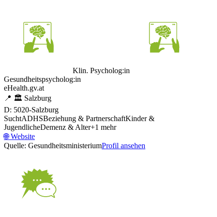
Klin. Psycholog:in
Gesundheitspsycholog:in
eHealth.gv.at
📍
🏛️
Salzburg
D: 5020-Salzburg
Sucht
ADHS
Beziehung & Partnerschaft
Kinder &
Jugendliche
Demenz & Alter
+
1
mehr
🌐
Website
Quelle: Gesundheitsministerium
Profil ansehen