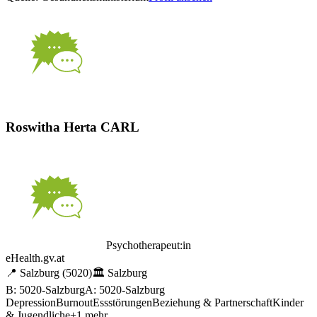
Roswitha Herta CARL
Psychotherapeut:in
eHealth.gv.at
📍
Salzburg
(5020)
🏛️
Salzburg
B: 5020-Salzburg
A: 5020-Salzburg
Depression
Burnout
Essstörungen
Beziehung & Partnerschaft
Kinder
& Jugendliche
+
1
mehr