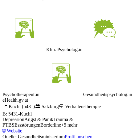
Klin. Psycholog:in
Psychotherapeut:in
Gesundheitspsycholog:in
eHealth.gv.at
📍
Kuchl
(5431)
🏛️
Salzburg
💬
Verhaltenstherapie
B: 5431-Kuchl
Depression
Angst & Panik
Trauma &
PTBS
Essstörungen
Borderline
+
5
mehr
🌐
Website
Quelle: Gesundheitsministerium
Profil ansehen