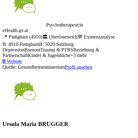
Psychotherapeut:in
eHealth.gv.at
📍
Pattigham
(4910)
🏛️
Oberösterreich
💬
Existenzanalyse
B: 4910-Pattigham
B: 5020-Salzburg
Depression
Burnout
Trauma & PTBS
Beziehung &
Partnerschaft
Kinder & Jugendliche
+
3
mehr
🌐
Website
Quelle: Gesundheitsministerium
Profil ansehen
Ursula Maria BRUGGER