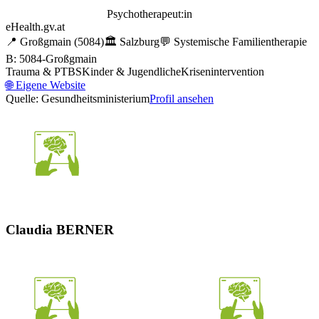
Psychotherapeut:in
eHealth.gv.at
📍
Großgmain
(5084)
🏛️
Salzburg
💬
Systemische Familientherapie
B: 5084-Großgmain
Trauma & PTBS
Kinder & Jugendliche
Krisenintervention
🌐
Eigene Website
Quelle: Gesundheitsministerium
Profil ansehen
Claudia BERNER