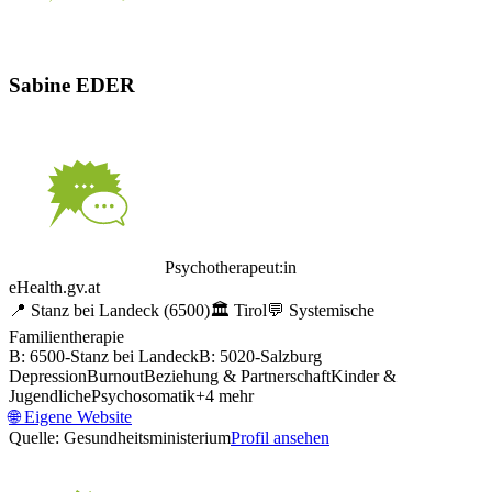
Sabine EDER
Psychotherapeut:in
eHealth.gv.at
📍
Stanz bei Landeck
(6500)
🏛️
Tirol
💬
Systemische
Familientherapie
B: 6500-Stanz bei Landeck
B: 5020-Salzburg
Depression
Burnout
Beziehung & Partnerschaft
Kinder &
Jugendliche
Psychosomatik
+
4
mehr
🌐
Eigene Website
Quelle: Gesundheitsministerium
Profil ansehen