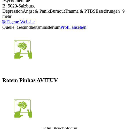
Psychotherapie
B: 5020-Salzburg
Depression
Angst & Panik
Burnout
Trauma & PTBS
Essstörungen
+
9
mehr
🌐
Eigene Website
Quelle: Gesundheitsministerium
Profil ansehen
Rotem Pinhas AVITUV
Klin. Psycholog:in