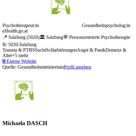
Psychotherapeut:in
Gesundheitspsycholog:in
eHealth.gv.at
📍
Salzburg
(5020)
🏛️
Salzburg
💬
Personzentrierte Psychotherapie
B: 5020-Salzburg
Trauma & PTBS
Sucht
Schlafstörungen
Angst & Panik
Demenz &
Alter
+
5
mehr
🌐
Eigene Website
Quelle: Gesundheitsministerium
Profil ansehen
Michaela DASCH