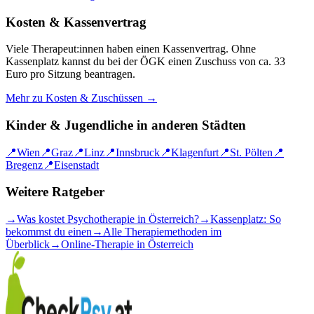
Kosten & Kassenvertrag
Viele Therapeut:innen haben einen Kassenvertrag. Ohne
Kassenplatz kannst du bei der ÖGK einen Zuschuss von ca. 33
Euro pro Sitzung beantragen.
Mehr zu Kosten & Zuschüssen →
Kinder & Jugendliche
in anderen Städten
📍
Wien
📍
Graz
📍
Linz
📍
Innsbruck
📍
Klagenfurt
📍
St. Pölten
📍
Bregenz
📍
Eisenstadt
Weitere Ratgeber
→
Was kostet Psychotherapie in Österreich?
→
Kassenplatz: So
bekommst du einen
→
Alle Therapiemethoden im
Überblick
→
Online-Therapie in Österreich