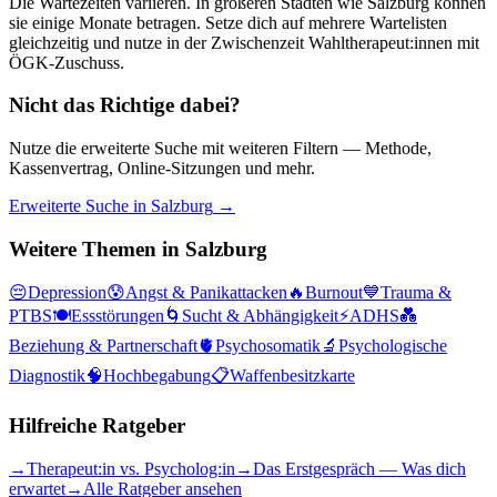
Die Wartezeiten variieren. In größeren Städten wie
Salzburg
können
sie einige Monate betragen. Setze dich auf mehrere Wartelisten
gleichzeitig und nutze in der Zwischenzeit Wahltherapeut:innen mit
ÖGK-Zuschuss.
Nicht das Richtige dabei?
Nutze die erweiterte Suche mit weiteren Filtern — Methode,
Kassenvertrag, Online-Sitzungen und mehr.
Erweiterte Suche in
Salzburg
→
Weitere Themen in
Salzburg
😔
Depression
😰
Angst & Panikattacken
🔥
Burnout
💙
Trauma &
PTBS
🍽️
Essstörungen
🌀
Sucht & Abhängigkeit
⚡
ADHS
💑
Beziehung & Partnerschaft
🫀
Psychosomatik
🔬
Psychologische
Diagnostik
🧠
Hochbegabung
📋
Waffenbesitzkarte
Hilfreiche Ratgeber
→
Therapeut:in vs. Psycholog:in
→
Das Erstgespräch — Was dich
erwartet
→
Alle Ratgeber ansehen