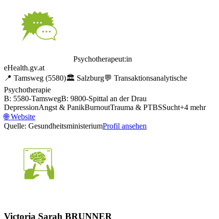
Psychotherapeut:in
eHealth.gv.at
📍
Tamsweg
(5580)
🏛️
Salzburg
💬
Transaktionsanalytische
Psychotherapie
B: 5580-Tamsweg
B: 9800-Spittal an der Drau
Depression
Angst & Panik
Burnout
Trauma & PTBS
Sucht
+
4
mehr
🌐
Website
Quelle: Gesundheitsministerium
Profil ansehen
Victoria Sarah BRUNNER