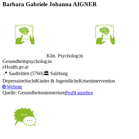
Barbara Gabriele Johanna AIGNER
Klin. Psycholog:in
Gesundheitspsycholog:in
eHealth.gv.at
📍
Saalfelden
(5760)
🏛️
Salzburg
Depression
Sucht
Kinder & Jugendliche
Krisenintervention
🌐
Website
Quelle: Gesundheitsministerium
Profil ansehen