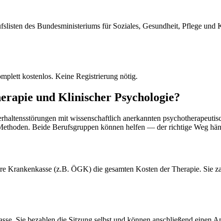
fslisten des Bundesministeriums für Soziales, Gesundheit, Pflege und 
omplett kostenlos. Keine Registrierung nötig.
herapie und Klinischer Psychologie?
haltensstörungen mit wissenschaftlich anerkannten psychotherapeutis
Methoden. Beide Berufsgruppen können helfen — der richtige Weg hängt
e Krankenkasse (z.B. ÖGK) die gesamten Kosten der Therapie. Sie zahl
sse. Sie bezahlen die Sitzung selbst und können anschließend einen An