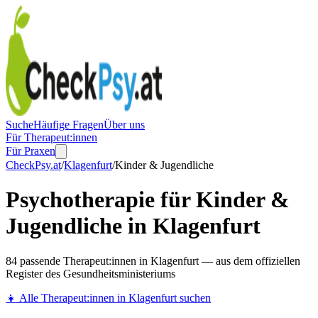
Suche
Häufige Fragen
Über uns
Für Therapeut:innen
Für Praxen
CheckPsy.at
/
Klagenfurt
/
Kinder & Jugendliche
Psychotherapie für Kinder &
Jugendliche in Klagenfurt
84 passende Therapeut:innen in Klagenfurt — aus dem offiziellen
Register des Gesundheitsministeriums
👧
Alle Therapeut:innen in
Klagenfurt
suchen