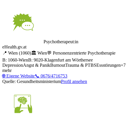
Psychotherapeut:in
eHealth.gv.at
📍
Wien
(1060)
🏛️
Wien
💬
Personenzentrierte Psychotherapie
B: 1060-Wien
B: 9020-Klagenfurt am Wörthersee
Depression
Angst & Panik
Burnout
Trauma & PTBS
Essstörungen
+
7
mehr
🌐
Eigene Website
📞
0676/4716753
Quelle: Gesundheitsministerium
Profil ansehen