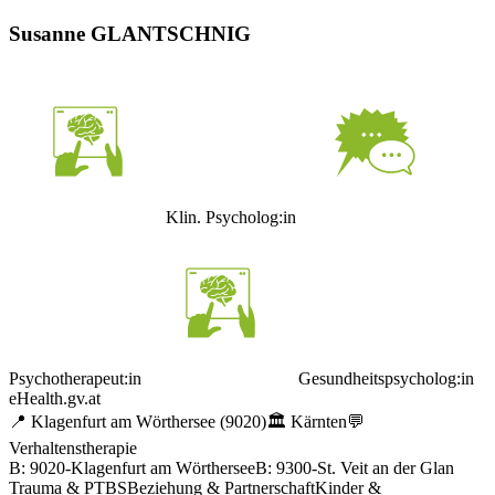
Susanne GLANTSCHNIG
Klin. Psycholog:in
Psychotherapeut:in
Gesundheitspsycholog:in
eHealth.gv.at
📍
Klagenfurt am Wörthersee
(9020)
🏛️
Kärnten
💬
Verhaltenstherapie
B: 9020-Klagenfurt am Wörthersee
B: 9300-St. Veit an der Glan
Trauma & PTBS
Beziehung & Partnerschaft
Kinder &