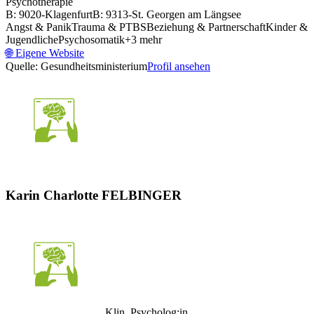
Psychotherapie
B: 9020-Klagenfurt
B: 9313-St. Georgen am Längsee
Angst & Panik
Trauma & PTBS
Beziehung & Partnerschaft
Kinder &
Jugendliche
Psychosomatik
+
3
mehr
🌐
Eigene Website
Quelle: Gesundheitsministerium
Profil ansehen
Karin Charlotte FELBINGER
Klin. Psycholog:in