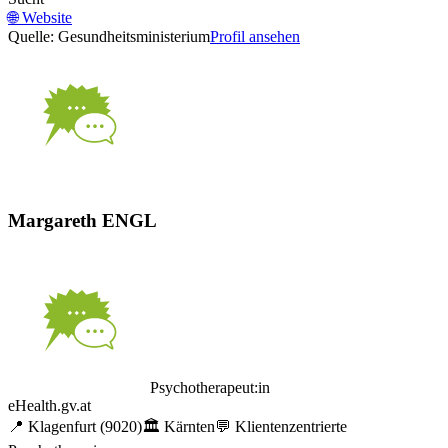
🌐
Website
Quelle: Gesundheitsministerium
Profil ansehen
Margareth ENGL
Psychotherapeut:in
eHealth.gv.at
📍
Klagenfurt
(9020)
🏛️
Kärnten
💬
Klientenzentrierte