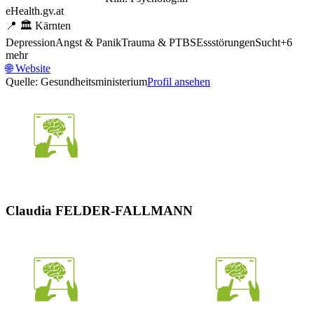
eHealth.gv.at
📍
🏛️
Kärnten
Depression
Angst & Panik
Trauma & PTBS
Essstörungen
Sucht
+
6
mehr
🌐
Website
Quelle: Gesundheitsministerium
Profil ansehen
Claudia FELDER-FALLMANN