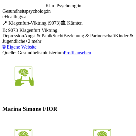
Klin. Psycholog:in
Gesundheitspsycholog:in
eHealth.gv.at
📍
Klagenfurt-Viktring
(9073)
🏛️
Kärnten
B: 9073-Klagenfurt-Viktring
Depression
Angst & Panik
Sucht
Beziehung & Partnerschaft
Kinder &
Jugendliche
+
2
mehr
🌐
Eigene Website
Quelle: Gesundheitsministerium
Profil ansehen
Marina Simone FIOR