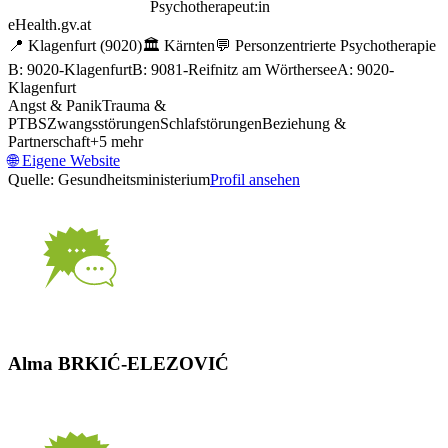
Psychotherapeut:in
eHealth.gv.at
📍
Klagenfurt
(9020)
🏛️
Kärnten
💬
Personzentrierte Psychotherapie
B: 9020-Klagenfurt
B: 9081-Reifnitz am Wörthersee
A: 9020-
Klagenfurt
Angst & Panik
Trauma &
PTBS
Zwangsstörungen
Schlafstörungen
Beziehung &
Partnerschaft
+
5
mehr
🌐
Eigene Website
Quelle: Gesundheitsministerium
Profil ansehen
Alma BRKIĆ-ELEZOVIĆ