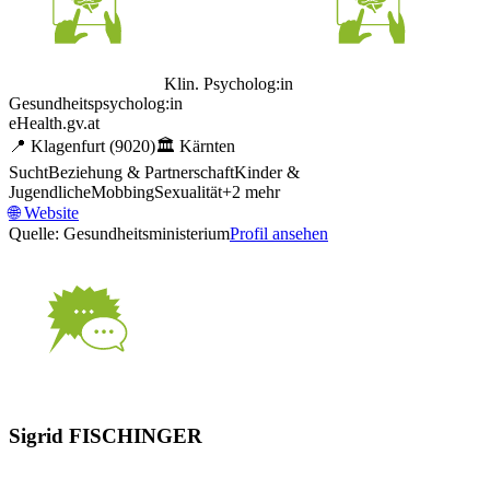
Klin. Psycholog:in
Gesundheitspsycholog:in
eHealth.gv.at
📍
Klagenfurt
(9020)
🏛️
Kärnten
Sucht
Beziehung & Partnerschaft
Kinder &
Jugendliche
Mobbing
Sexualität
+
2
mehr
🌐
Website
Quelle: Gesundheitsministerium
Profil ansehen
Sigrid FISCHINGER