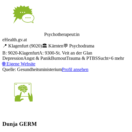
Psychotherapeut:in
eHealth.gv.at
📍
Klagenfurt
(9020)
🏛️
Kärnten
💬
Psychodrama
B: 9020-Klagenfurt
A: 9300-St. Veit an der Glan
Depression
Angst & Panik
Burnout
Trauma & PTBS
Sucht
+
6
mehr
🌐
Eigene Website
Quelle: Gesundheitsministerium
Profil ansehen
Dunja GERM