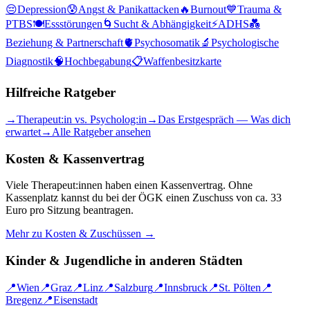
😔
Depression
😰
Angst & Panikattacken
🔥
Burnout
💙
Trauma &
PTBS
🍽️
Essstörungen
🌀
Sucht & Abhängigkeit
⚡
ADHS
💑
Beziehung & Partnerschaft
🫀
Psychosomatik
🔬
Psychologische
Diagnostik
🧠
Hochbegabung
📋
Waffenbesitzkarte
Hilfreiche Ratgeber
→
Therapeut:in vs. Psycholog:in
→
Das Erstgespräch — Was dich
erwartet
→
Alle Ratgeber ansehen
Kosten & Kassenvertrag
Viele Therapeut:innen haben einen Kassenvertrag. Ohne
Kassenplatz kannst du bei der ÖGK einen Zuschuss von ca. 33
Euro pro Sitzung beantragen.
Mehr zu Kosten & Zuschüssen →
Kinder & Jugendliche
in anderen Städten
📍
Wien
📍
Graz
📍
Linz
📍
Salzburg
📍
Innsbruck
📍
St. Pölten
📍
Bregenz
📍
Eisenstadt