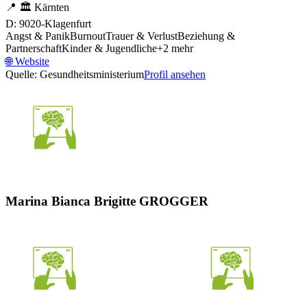
📍
🏛️
Kärnten
D: 9020-Klagenfurt
Angst & Panik
Burnout
Trauer & Verlust
Beziehung &
Partnerschaft
Kinder & Jugendliche
+
2
mehr
🌐
Website
Quelle: Gesundheitsministerium
Profil ansehen
Marina Bianca Brigitte GROGGER