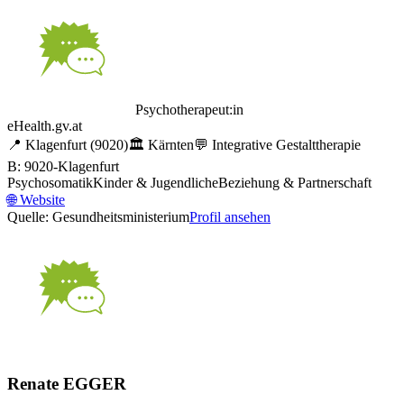
Psychotherapeut:in
eHealth.gv.at
📍
Klagenfurt
(9020)
🏛️
Kärnten
💬
Integrative Gestalttherapie
B: 9020-Klagenfurt
Psychosomatik
Kinder & Jugendliche
Beziehung & Partnerschaft
🌐
Website
Quelle: Gesundheitsministerium
Profil ansehen
Renate EGGER