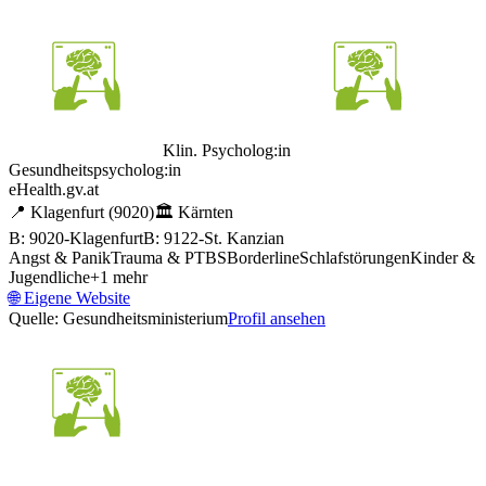
Klin. Psycholog:in
Gesundheitspsycholog:in
eHealth.gv.at
📍
Klagenfurt
(9020)
🏛️
Kärnten
B: 9020-Klagenfurt
B: 9122-St. Kanzian
Angst & Panik
Trauma & PTBS
Borderline
Schlafstörungen
Kinder &
Jugendliche
+
1
mehr
🌐
Eigene Website
Quelle: Gesundheitsministerium
Profil ansehen