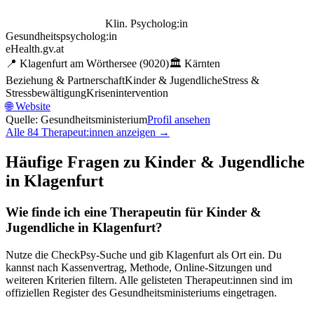
Klin. Psycholog:in
Gesundheitspsycholog:in
eHealth.gv.at
📍
Klagenfurt am Wörthersee
(9020)
🏛️
Kärnten
Beziehung & Partnerschaft
Kinder & Jugendliche
Stress &
Stressbewältigung
Krisenintervention
🌐
Website
Quelle: Gesundheitsministerium
Profil ansehen
Alle
84
Therapeut:innen anzeigen →
Häufige Fragen zu
Kinder & Jugendliche
in
Klagenfurt
Wie finde ich eine Therapeutin für
Kinder &
Jugendliche
in
Klagenfurt
?
Nutze die CheckPsy-Suche und gib
Klagenfurt
als Ort ein. Du
kannst nach Kassenvertrag, Methode, Online-Sitzungen und
weiteren Kriterien filtern. Alle gelisteten Therapeut:innen sind im
offiziellen Register des Gesundheitsministeriums eingetragen.