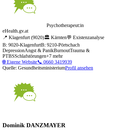
Psychotherapeut:in
eHealth.gv.at
📍
Klagenfurt
(9020)
🏛️
Kärnten
💬
Existenzanalyse
B: 9020-Klagenfurt
B: 9210-Pörtschach
Depression
Angst & Panik
Burnout
Trauma &
PTBS
Schlafstörungen
+
7
mehr
🌐
Eigene Website
📞
0660 3419939
Quelle: Gesundheitsministerium
Profil ansehen
Dominik DANZMAYER