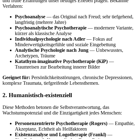
und frühe Erfahrungen unser heutiges Erleben prägen. Bekannte
Verfahren:
Psychoanalyse
— das Original nach Freud; sehr tiefgehend,
langfristig (mehrere Jahre)
Psychoanalytische Psychotherapie
— modernere Variante,
kürzer als klassische Analyse
Individualpsychologie nach Adler
— Fokus auf
Minderwertigkeitsgefühle und soziale Eingebettung
Analytische Psychologie nach Jung
— Unbewusstes,
Archetypen, Träume
Katathym-imaginative Psychotherapie (KiP)
—
Traumreisen zur Bearbeitung innerer Bilder
Geeignet für:
Persönlichkeitsstörungen, chronische Depressionen,
komplexe Traumata, tiefgreifende Lebensthemen.
2. Humanistisch-existenziell
Diese Methoden betonen die Selbstverantwortung, das
Wachstumspotenzial und die Einzigartigkeit jedes Menschen:
Personenzentrierte Psychotherapie (Rogers)
— Empathie,
Akzeptanz, Echtheit als Heilfaktoren
Existenzanalyse und Logotherapie (Frankl)
—