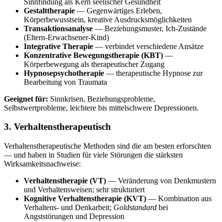
Sinnfindung als Kern seelischer Gesundheit
Gestalttherapie
— Gegenwärtiges Erleben,
Körperbewusstsein, kreative Ausdrucksmöglichkeiten
Transaktionsanalyse
— Beziehungsmuster, Ich-Zustände
(Eltern-Erwachsener-Kind)
Integrative Therapie
— verbindet verschiedene Ansätze
Konzentrative Bewegungstherapie (KBT)
—
Körperbewegung als therapeutischer Zugang
Hypnosepsychotherapie
— therapeutische Hypnose zur
Bearbeitung von Traumata
Geeignet für:
Sinnkrisen, Beziehungsprobleme,
Selbstwertprobleme, leichtere bis mittelschwere Depressionen.
3. Verhaltenstherapeutisch
Verhaltenstherapeutische Methoden sind die am besten erforschten
— und haben in Studien für viele Störungen die stärksten
Wirksamkeitsnachweise:
Verhaltenstherapie (VT)
— Veränderung von Denkmustern
und Verhaltensweisen; sehr strukturiert
Kognitive Verhaltenstherapie (KVT)
— Kombination aus
Verhaltens- und Denkarbeit;
Goldstandard
bei
Angststörungen und Depression