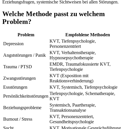
Erziehungsfragen, systemische Sichtweisen bei allen Störungen.
Welche Methode passt zu welchem
Problem?
Problem
Empfohlene Methoden
KVT, Tiefenpsychologie,
Depression
Personenzentriert
KVT, Verhaltenstherapie,
Angststörungen / Panik
Hypnosepsychotherapie
EMDR, Traumafokussierte KVT,
Trauma / PTSD
Tiefenpsychologie
KVT (Exposition mit
Zwangsstörungen
Reaktionsverhinderung)
Essstörungen
KVT, Systemisch, Tiefenpsychologie
Tiefenpsychologie, Schematherapie,
Persönlichkeitsstörungen
KVT
Systemisch, Paartherapie,
Beziehungsprobleme
Transaktionsanalyse
KVT, Personenzentriert,
Burnout / Stress
Gesundheitspsychologie
Sucht
KVT, Motivationale Gesprächsführung