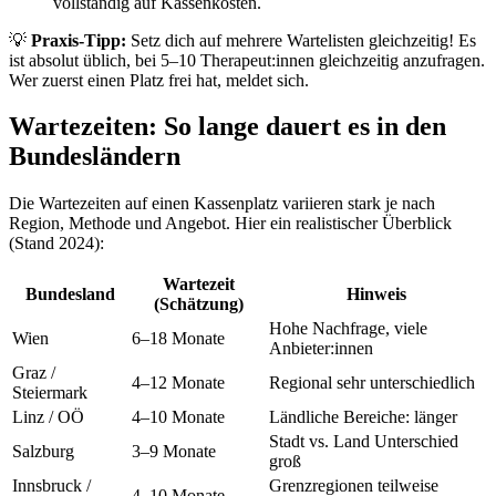
vollständig auf Kassenkosten.
💡
Praxis-Tipp:
Setz dich auf mehrere Wartelisten gleichzeitig! Es
ist absolut üblich, bei 5–10 Therapeut:innen gleichzeitig anzufragen.
Wer zuerst einen Platz frei hat, meldet sich.
Wartezeiten: So lange dauert es in den
Bundesländern
Die Wartezeiten auf einen Kassenplatz variieren stark je nach
Region, Methode und Angebot. Hier ein realistischer Überblick
(Stand 2024):
Wartezeit
Bundesland
Hinweis
(Schätzung)
Hohe Nachfrage, viele
Wien
6–18 Monate
Anbieter:innen
Graz /
4–12 Monate
Regional sehr unterschiedlich
Steiermark
Linz / OÖ
4–10 Monate
Ländliche Bereiche: länger
Stadt vs. Land Unterschied
Salzburg
3–9 Monate
groß
Innsbruck /
Grenzregionen teilweise
4–10 Monate