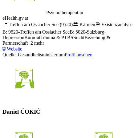
Psychotherapeut:in
eHealth.gv.at
📍
Treffen am Ossiacher See
(9520)
🏛️
Kärnten
💬
Existenzanalyse
B: 9520-Treffen am Ossiacher See
B: 5020-Salzburg
Depression
Burnout
Trauma & PTBS
Sucht
Beziehung &
Partnerschaft
+
2
mehr
🌐
Website
Quelle: Gesundheitsministerium
Profil ansehen
Daniel ČOKIĆ