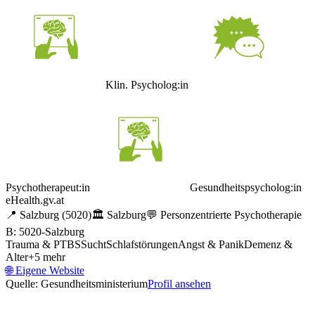
Klin. Psycholog:in
Psychotherapeut:in
Gesundheitspsycholog:in
eHealth.gv.at
📍
Salzburg
(5020)
🏛️
Salzburg
💬
Personzentrierte Psychotherapie
B: 5020-Salzburg
Trauma & PTBS
Sucht
Schlafstörungen
Angst & Panik
Demenz &
Alter
+
5
mehr
🌐
Eigene Website
Quelle: Gesundheitsministerium
Profil ansehen