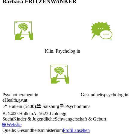
Barbara FRITZENWANKER
Klin. Psycholog:in
Psychotherapeut:in
Gesundheitspsycholog:in
eHealth.gv.at
📍
Hallein
(5400)
🏛️
Salzburg
💬
Psychodrama
B: 5400-Hallein
A: 5622-Goldegg
Sucht
Kinder & Jugendliche
Schwangerschaft & Geburt
🌐
Website
Quelle: Gesundheitsministerium
Profil ansehen