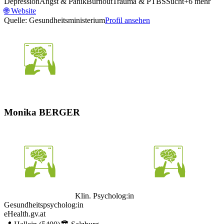
Depression
Angst & Panik
Burnout
Trauma & PTBS
Sucht
+
6
mehr
🌐
Website
Quelle: Gesundheitsministerium
Profil ansehen
Monika BERGER
Klin. Psycholog:in
Gesundheitspsycholog:in
eHealth.gv.at