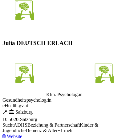
Julia DEUTSCH ERLACH
Klin. Psycholog:in
Gesundheitspsycholog:in
eHealth.gv.at
📍
🏛️
Salzburg
D: 5020-Salzburg
Sucht
ADHS
Beziehung & Partnerschaft
Kinder &
Jugendliche
Demenz & Alter
+
1
mehr
🌐
Website