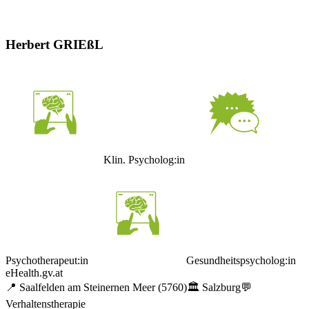
Herbert GRIEßL
Klin. Psycholog:in
Psychotherapeut:in
Gesundheitspsycholog:in
eHealth.gv.at
📍
Saalfelden am Steinernen Meer
(5760)
🏛️
Salzburg
💬
Verhaltenstherapie