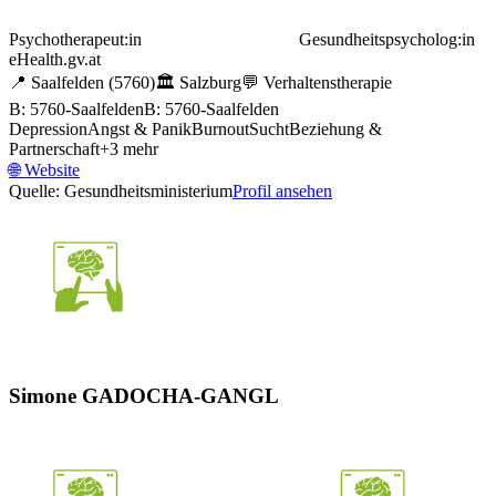
Psychotherapeut:in
Gesundheitspsycholog:in
eHealth.gv.at
📍
Saalfelden
(5760)
🏛️
Salzburg
💬
Verhaltenstherapie
B: 5760-Saalfelden
B: 5760-Saalfelden
Depression
Angst & Panik
Burnout
Sucht
Beziehung &
Partnerschaft
+
3
mehr
🌐
Website
Quelle: Gesundheitsministerium
Profil ansehen
Simone GADOCHA-GANGL