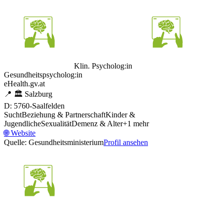
Klin. Psycholog:in
Gesundheitspsycholog:in
eHealth.gv.at
📍
🏛️
Salzburg
D: 5760-Saalfelden
Sucht
Beziehung & Partnerschaft
Kinder &
Jugendliche
Sexualität
Demenz & Alter
+
1
mehr
🌐
Website
Quelle: Gesundheitsministerium
Profil ansehen