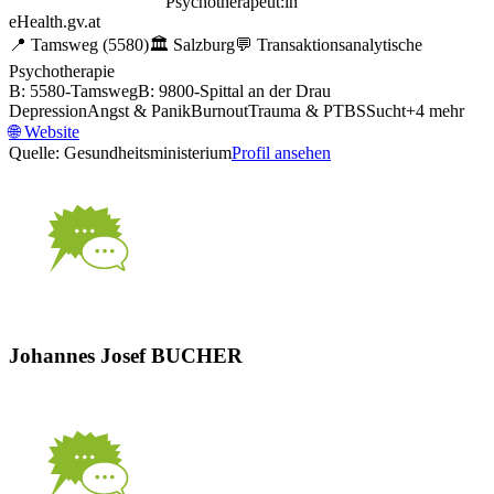
Psychotherapeut:in
eHealth.gv.at
📍
Tamsweg
(5580)
🏛️
Salzburg
💬
Transaktionsanalytische
Psychotherapie
B: 5580-Tamsweg
B: 9800-Spittal an der Drau
Depression
Angst & Panik
Burnout
Trauma & PTBS
Sucht
+
4
mehr
🌐
Website
Quelle: Gesundheitsministerium
Profil ansehen
Johannes Josef BUCHER