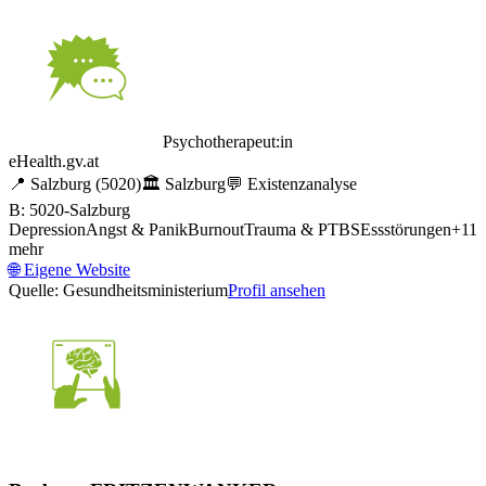
Psychotherapeut:in
eHealth.gv.at
📍
Salzburg
(5020)
🏛️
Salzburg
💬
Existenzanalyse
B: 5020-Salzburg
Depression
Angst & Panik
Burnout
Trauma & PTBS
Essstörungen
+
11
mehr
🌐
Eigene Website
Quelle: Gesundheitsministerium
Profil ansehen