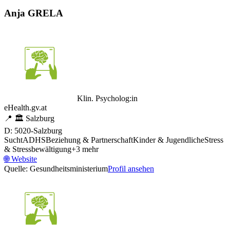
Anja GRELA
Klin. Psycholog:in
eHealth.gv.at
📍
🏛️
Salzburg
D: 5020-Salzburg
Sucht
ADHS
Beziehung & Partnerschaft
Kinder & Jugendliche
Stress
& Stressbewältigung
+
3
mehr
🌐
Website
Quelle: Gesundheitsministerium
Profil ansehen