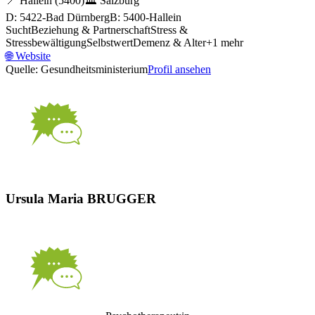
📍
Hallein
(5400)
🏛️
Salzburg
D: 5422-Bad Dürnberg
B: 5400-Hallein
Sucht
Beziehung & Partnerschaft
Stress &
Stressbewältigung
Selbstwert
Demenz & Alter
+
1
mehr
🌐
Website
Quelle: Gesundheitsministerium
Profil ansehen
Ursula Maria BRUGGER