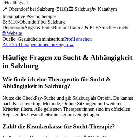
eHealth.gv.at
📍
Oberndorf bei Salzburg
(5110)
🏛️
Salzburg
💬
Katathym
Imaginative Psychotherapie
B: 5110-Oberndorf bei Salzburg
Depression
Angst & Panik
Burnout
Trauma & PTBS
Sucht
+
6
mehr
🌐
Website
Quelle: Gesundheitsministerium
Profil ansehen
Alle
55
Therapeut:innen anzeigen →
Häufige Fragen zu
Sucht & Abhängigkeit
in
Salzburg
Wie finde ich eine Therapeutin für
Sucht &
Abhängigkeit
in
Salzburg
?
Nutze die CheckPsy-Suche und gib
Salzburg
als Ort ein. Du kannst
nach Kassenvertrag, Methode, Online-Sitzungen und weiteren
Kriterien filtern. Alle gelisteten Therapeut:innen sind im offiziellen
Register des Gesundheitsministeriums eingetragen.
Zahlt die Krankenkasse für
Sucht
-Therapie?