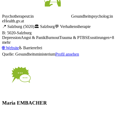
Psychotherapeut:in
Gesundheitspsycholog:in
eHealth.gv.at
📍
Salzburg
(5020)
🏛️
Salzburg
💬
Verhaltenstherapie
B: 5020-Salzburg
Depression
Angst & Panik
Burnout
Trauma & PTBS
Essstörungen
+
8
mehr
🌐
Website
♿ Barrierefrei
Quelle: Gesundheitsministerium
Profil ansehen
Maria EMBACHER