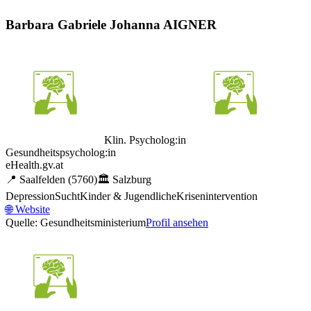
Barbara Gabriele Johanna AIGNER
Klin. Psycholog:in
Gesundheitspsycholog:in
eHealth.gv.at
📍
Saalfelden
(5760)
🏛️
Salzburg
Depression
Sucht
Kinder & Jugendliche
Krisenintervention
🌐
Website
Quelle: Gesundheitsministerium
Profil ansehen