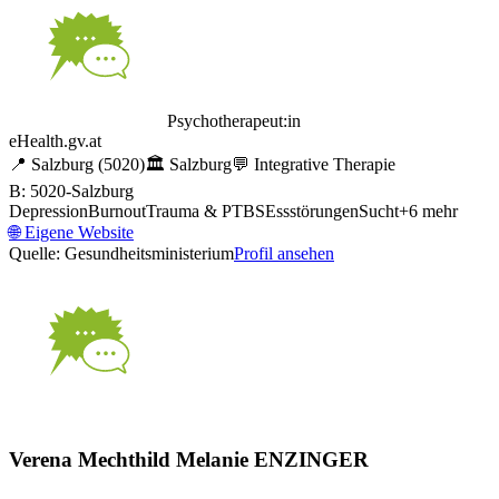
Psychotherapeut:in
eHealth.gv.at
📍
Salzburg
(5020)
🏛️
Salzburg
💬
Integrative Therapie
B: 5020-Salzburg
Depression
Burnout
Trauma & PTBS
Essstörungen
Sucht
+
6
mehr
🌐
Eigene Website
Quelle: Gesundheitsministerium
Profil ansehen
Verena Mechthild Melanie ENZINGER