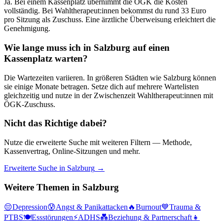
Ja. Bei einem Kassenplatz übernimmt die ÖGK die Kosten
vollständig. Bei Wahltherapeut:innen bekommst du rund 33 Euro
pro Sitzung als Zuschuss. Eine ärztliche Überweisung erleichtert die
Genehmigung.
Wie lange muss ich in
Salzburg
auf einen
Kassenplatz warten?
Die Wartezeiten variieren. In größeren Städten wie
Salzburg
können
sie einige Monate betragen. Setze dich auf mehrere Wartelisten
gleichzeitig und nutze in der Zwischenzeit Wahltherapeut:innen mit
ÖGK-Zuschuss.
Nicht das Richtige dabei?
Nutze die erweiterte Suche mit weiteren Filtern — Methode,
Kassenvertrag, Online-Sitzungen und mehr.
Erweiterte Suche in
Salzburg
→
Weitere Themen in
Salzburg
😔
Depression
😰
Angst & Panikattacken
🔥
Burnout
💙
Trauma &
PTBS
🍽️
Essstörungen
⚡
ADHS
💑
Beziehung & Partnerschaft
👧