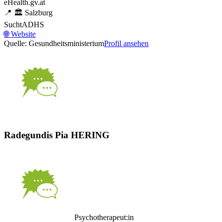
eHealth.gv.at
📍
🏛️
Salzburg
Sucht
ADHS
🌐
Website
Quelle: Gesundheitsministerium
Profil ansehen
Radegundis Pia HERING
Psychotherapeut:in