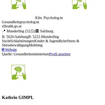
Klin. Psycholog:in
Gesundheitspsycholog:in
eHealth.gv.at
📍
Munderfing
(5222)
🏛️
Salzburg
B: 5020-Salzburg
B: 5222-Munderfing
Sucht
Schlafstörungen
Kinder & Jugendliche
Stress &
Stressbewältigung
Mobbing
🌐
Website
Quelle: Gesundheitsministerium
Profil ansehen
Kathrin GIMPL