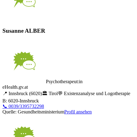
Susanne ALBER
Psychotherapeut:in
eHealth.gv.at
📍
Innsbruck
(6020)
🏛️
Tirol
💬
Existenzanalyse und Logotherapie
B: 6020-Innsbruck
📞
0039/3395732298
Quelle: Gesundheitsministerium
Profil ansehen