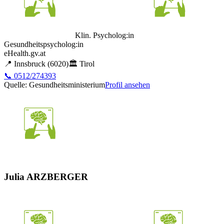
Klin. Psycholog:in
Gesundheitspsycholog:in
eHealth.gv.at
📍
Innsbruck
(6020)
🏛️
Tirol
📞
0512/274393
Quelle: Gesundheitsministerium
Profil ansehen
Julia ARZBERGER