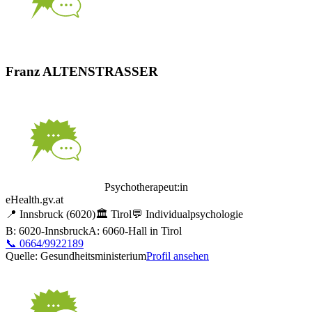
Franz ALTENSTRASSER
Psychotherapeut:in
eHealth.gv.at
📍
Innsbruck
(6020)
🏛️
Tirol
💬
Individualpsychologie
B: 6020-Innsbruck
A: 6060-Hall in Tirol
📞
0664/9922189
Quelle: Gesundheitsministerium
Profil ansehen