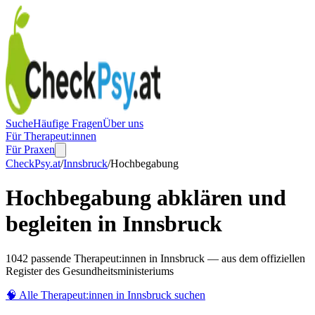
Suche
Häufige Fragen
Über uns
Für Therapeut:innen
Für Praxen
CheckPsy.at
/
Innsbruck
/
Hochbegabung
Hochbegabung abklären und
begleiten in Innsbruck
1042 passende Therapeut:innen in Innsbruck — aus dem offiziellen
Register des Gesundheitsministeriums
🧠
Alle Therapeut:innen in
Innsbruck
suchen