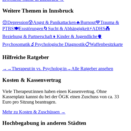
Weitere Themen in
Innsbruck
😔
Depression
😰
Angst & Panikattacken
🔥
Burnout
💙
Trauma &
PTBS
🍽️
Essstörungen
🌀
Sucht & Abhängigkeit
⚡
ADHS
💑
Beziehung & Partnerschaft
👧
Kinder & Jugendliche
🫀
Psychosomatik
🔬
Psychologische Diagnostik
📋
Waffenbesitzkarte
Hilfreiche Ratgeber
→
→
Therapeut:in vs. Psycholog:in
→
Alle Ratgeber ansehen
Kosten & Kassenvertrag
Viele Therapeut:innen haben einen Kassenvertrag. Ohne
Kassenplatz kannst du bei der ÖGK einen Zuschuss von ca. 33
Euro pro Sitzung beantragen.
Mehr zu Kosten & Zuschüssen →
Hochbegabung
in anderen Städten