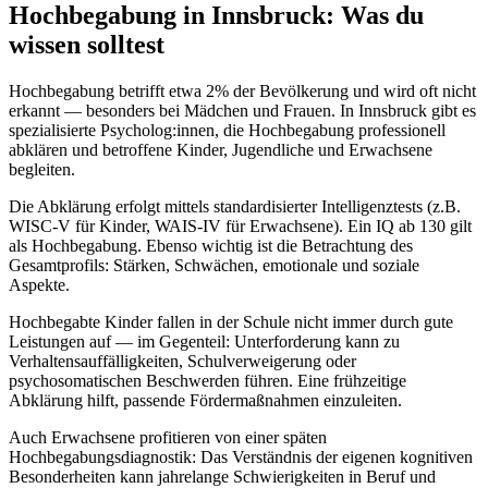
Hochbegabung
in
Innsbruck
: Was du
wissen solltest
Hochbegabung betrifft etwa 2% der Bevölkerung und wird oft nicht
erkannt — besonders bei Mädchen und Frauen. In Innsbruck gibt es
spezialisierte Psycholog:innen, die Hochbegabung professionell
abklären und betroffene Kinder, Jugendliche und Erwachsene
begleiten.
Die Abklärung erfolgt mittels standardisierter Intelligenztests (z.B.
WISC-V für Kinder, WAIS-IV für Erwachsene). Ein IQ ab 130 gilt
als Hochbegabung. Ebenso wichtig ist die Betrachtung des
Gesamtprofils: Stärken, Schwächen, emotionale und soziale
Aspekte.
Hochbegabte Kinder fallen in der Schule nicht immer durch gute
Leistungen auf — im Gegenteil: Unterforderung kann zu
Verhaltensauffälligkeiten, Schulverweigerung oder
psychosomatischen Beschwerden führen. Eine frühzeitige
Abklärung hilft, passende Fördermaßnahmen einzuleiten.
Auch Erwachsene profitieren von einer späten
Hochbegabungsdiagnostik: Das Verständnis der eigenen kognitiven
Besonderheiten kann jahrelange Schwierigkeiten in Beruf und