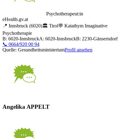
Psychotherapeut:in
eHealth.gv.at
📍
Innsbruck
(6020)
🏛️
Tirol
💬
Katathym Imaginative
Psychotherapie
B: 6020-Innsbruck
A: 6020-Innsbruck
B: 2230-Gänserndorf
📞
0664/920 00 94
Quelle: Gesundheitsministerium
Profil ansehen
Angelika APPELT