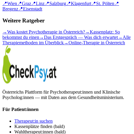
📍
Wien
📍
Graz
📍
Linz
📍
Salzburg
📍
Klagenfurt
📍
St. Pölten
📍
Bregenz
📍
Eisenstadt
Weitere Ratgeber
→
Was kostet Psychotherapie in Österreich?
→
Kassenplatz: So
bekommst du einen
→
Das Erstgespräch — Was dich erwartet
→
Alle
Therapiemethoden im Überblick
→
Online-Therapie in Österreich
Österreichs Plattform für Psychotherapeut:innen und Klinische
Psycholog:innen — mit Daten aus dem Gesundheitsministerium.
Für Patient:innen
Therapeut:in suchen
Kassenplätze finden
(bald)
Wahltherapeut:innen
(bald)