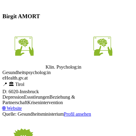
Birgit AMORT
Klin. Psycholog:in
Gesundheitspsycholog:in
eHealth.gv.at
📍
🏛️
Tirol
D: 6020-Innsbruck
Depression
Essstörungen
Beziehung &
Partnerschaft
Krisenintervention
🌐
Website
Quelle: Gesundheitsministerium
Profil ansehen