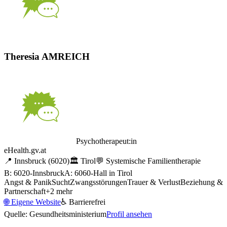
Theresia AMREICH
Psychotherapeut:in
eHealth.gv.at
📍
Innsbruck
(6020)
🏛️
Tirol
💬
Systemische Familientherapie
B: 6020-Innsbruck
A: 6060-Hall in Tirol
Angst & Panik
Sucht
Zwangsstörungen
Trauer & Verlust
Beziehung &
Partnerschaft
+
2
mehr
🌐
Eigene Website
♿ Barrierefrei
Quelle: Gesundheitsministerium
Profil ansehen