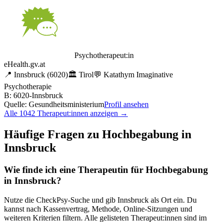
Psychotherapeut:in
eHealth.gv.at
📍
Innsbruck
(6020)
🏛️
Tirol
💬
Katathym Imaginative
Psychotherapie
B: 6020-Innsbruck
Quelle: Gesundheitsministerium
Profil ansehen
Alle
1042
Therapeut:innen anzeigen →
Häufige Fragen zu
Hochbegabung
in
Innsbruck
Wie finde ich eine Therapeutin für
Hochbegabung
in
Innsbruck
?
Nutze die CheckPsy-Suche und gib
Innsbruck
als Ort ein. Du
kannst nach Kassenvertrag, Methode, Online-Sitzungen und
weiteren Kriterien filtern. Alle gelisteten Therapeut:innen sind im