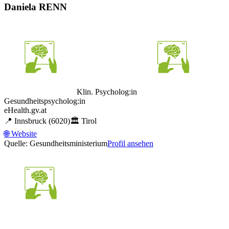
Daniela RENN
Klin. Psycholog:in
Gesundheitspsycholog:in
eHealth.gv.at
📍
Innsbruck
(6020)
🏛️
Tirol
🌐
Website
Quelle: Gesundheitsministerium
Profil ansehen