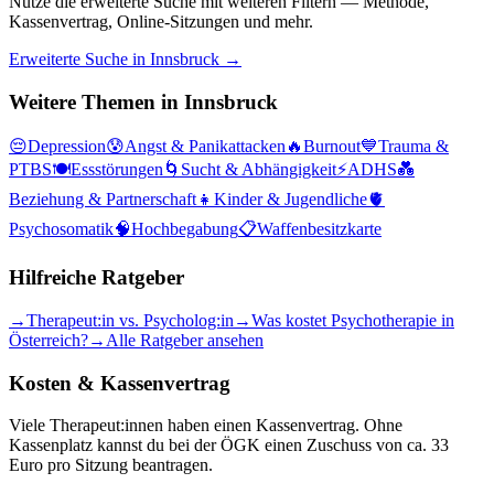
Nutze die erweiterte Suche mit weiteren Filtern — Methode,
Kassenvertrag, Online-Sitzungen und mehr.
Erweiterte Suche in
Innsbruck
→
Weitere Themen in
Innsbruck
😔
Depression
😰
Angst & Panikattacken
🔥
Burnout
💙
Trauma &
PTBS
🍽️
Essstörungen
🌀
Sucht & Abhängigkeit
⚡
ADHS
💑
Beziehung & Partnerschaft
👧
Kinder & Jugendliche
🫀
Psychosomatik
🧠
Hochbegabung
📋
Waffenbesitzkarte
Hilfreiche Ratgeber
→
Therapeut:in vs. Psycholog:in
→
Was kostet Psychotherapie in
Österreich?
→
Alle Ratgeber ansehen
Kosten & Kassenvertrag
Viele Therapeut:innen haben einen Kassenvertrag. Ohne
Kassenplatz kannst du bei der ÖGK einen Zuschuss von ca. 33
Euro pro Sitzung beantragen.