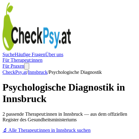
Suche
Häufige Fragen
Über uns
Für Therapeut:innen
Für Praxen
CheckPsy.at
/
Innsbruck
/
Psychologische Diagnostik
Psychologische Diagnostik in
Innsbruck
2 passende Therapeut:innen in Innsbruck — aus dem offiziellen
Register des Gesundheitsministeriums
🔬
Alle Therapeut:innen in
Innsbruck
suchen