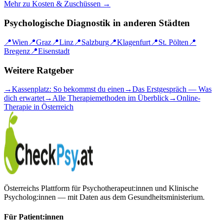
Mehr zu Kosten & Zuschüssen →
Psychologische Diagnostik
in anderen Städten
📍
Wien
📍
Graz
📍
Linz
📍
Salzburg
📍
Klagenfurt
📍
St. Pölten
📍
Bregenz
📍
Eisenstadt
Weitere Ratgeber
→
Kassenplatz: So bekommst du einen
→
Das Erstgespräch — Was
dich erwartet
→
Alle Therapiemethoden im Überblick
→
Online-
Therapie in Österreich
Österreichs Plattform für Psychotherapeut:innen und Klinische
Psycholog:innen — mit Daten aus dem Gesundheitsministerium.
Für Patient:innen