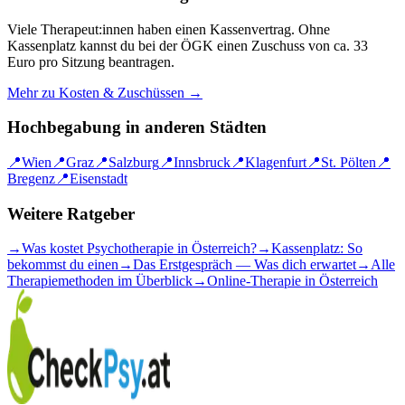
Viele Therapeut:innen haben einen Kassenvertrag. Ohne
Kassenplatz kannst du bei der ÖGK einen Zuschuss von ca. 33
Euro pro Sitzung beantragen.
Mehr zu Kosten & Zuschüssen →
Hochbegabung
in anderen Städten
📍
Wien
📍
Graz
📍
Salzburg
📍
Innsbruck
📍
Klagenfurt
📍
St. Pölten
📍
Bregenz
📍
Eisenstadt
Weitere Ratgeber
→
Was kostet Psychotherapie in Österreich?
→
Kassenplatz: So
bekommst du einen
→
Das Erstgespräch — Was dich erwartet
→
Alle
Therapiemethoden im Überblick
→
Online-Therapie in Österreich