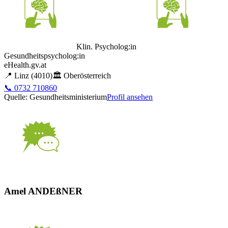
Klin. Psycholog:in
Gesundheitspsycholog:in
eHealth.gv.at
📍
Linz
(4010)
🏛️
Oberösterreich
📞
0732 710860
Quelle: Gesundheitsministerium
Profil ansehen
Amel ANDEßNER