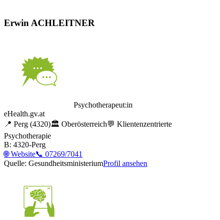
Erwin ACHLEITNER
Psychotherapeut:in
eHealth.gv.at
📍
Perg
(4320)
🏛️
Oberösterreich
💬
Klientenzentrierte
Psychotherapie
B: 4320-Perg
🌐
Website
📞
07269/7041
Quelle: Gesundheitsministerium
Profil ansehen