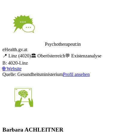
Psychotherapeut:in
eHealth.gv.at
📍
Linz
(4020)
🏛️
Oberösterreich
💬
Existenzanalyse
B: 4020-Linz
🌐
Website
Quelle: Gesundheitsministerium
Profil ansehen
Barbara ACHLEITNER