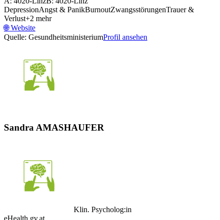
A: 4020-Linz
B: 4020-Linz
Depression
Angst & Panik
Burnout
Zwangsstörungen
Trauer &
Verlust
+
2
mehr
🌐
Website
Quelle: Gesundheitsministerium
Profil ansehen
Sandra AMASHAUFER
Klin. Psycholog:in
eHealth.gv.at