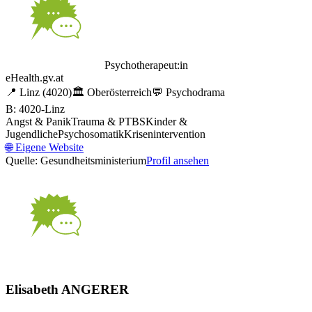
Psychotherapeut:in
eHealth.gv.at
📍
Linz
(4020)
🏛️
Oberösterreich
💬
Psychodrama
B: 4020-Linz
Angst & Panik
Trauma & PTBS
Kinder &
Jugendliche
Psychosomatik
Krisenintervention
🌐
Eigene Website
Quelle: Gesundheitsministerium
Profil ansehen
Elisabeth ANGERER