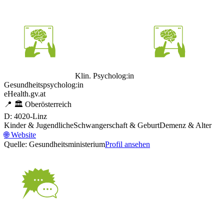
Klin. Psycholog:in
Gesundheitspsycholog:in
eHealth.gv.at
📍
🏛️
Oberösterreich
D: 4020-Linz
Kinder & Jugendliche
Schwangerschaft & Geburt
Demenz & Alter
🌐
Website
Quelle: Gesundheitsministerium
Profil ansehen