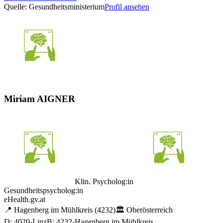
Quelle: Gesundheitsministerium
Profil ansehen
Miriam AIGNER
Klin. Psycholog:in
Gesundheitspsycholog:in
eHealth.gv.at
📍
Hagenberg im Mühlkreis
(4232)
🏛️
Oberösterreich
D: 4020-Linz
B: 4232-Hagenberg im Mühlkreis