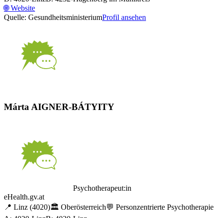
🌐
Website
Quelle: Gesundheitsministerium
Profil ansehen
Márta AIGNER-BÁTYITY
Psychotherapeut:in
eHealth.gv.at
📍
Linz
(4020)
🏛️
Oberösterreich
💬
Personzentrierte Psychotherapie