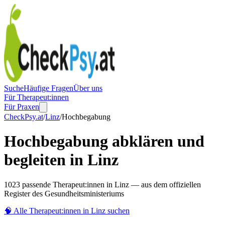
Suche
Häufige Fragen
Über uns
Für Therapeut:innen
Für Praxen
CheckPsy.at
/
Linz
/
Hochbegabung
Hochbegabung abklären und
begleiten in Linz
1023 passende Therapeut:innen in Linz — aus dem offiziellen
Register des Gesundheitsministeriums
🧠
Alle Therapeut:innen in
Linz
suchen