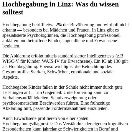
Hochbegabung
in
Linz
: Was du wissen
solltest
Hochbegabung betrifft etwa 2% der Bevölkerung und wird oft nicht
erkannt — besonders bei Mädchen und Frauen. In Linz gibt es
spezialisierte Psycholog:innen, die Hochbegabung professionell
abklären und betroffene Kinder, Jugendliche und Erwachsene
begleiten.
Die Abklärung erfolgt mittels standardisierter Intelligenztests (z.B.
WISC-V für Kinder, WAIS-IV für Erwachsene). Ein IQ ab 130 gilt
als Hochbegabung. Ebenso wichtig ist die Betrachtung des
Gesamtprofils: Stärken, Schwächen, emotionale und soziale
Aspekte.
Hochbegabte Kinder fallen in der Schule nicht immer durch gute
Leistungen auf — im Gegenteil: Unterforderung kann zu
Verhaltensauffälligkeiten, Schulverweigerung oder
psychosomatischen Beschwerden führen. Eine frühzeitige
Abklärung hilft, passende Fördermaßnahmen einzuleiten.
Auch Erwachsene profitieren von einer späten
Hochbegabungsdiagnostik: Das Verständnis der eigenen kognitiven
Besonderheiten kann jahrelange Schwierigkeiten in Beruf und