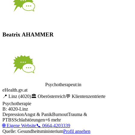
Beatrix AHAMMER
Psychotherapeut:in
eHealth.gv.at
📍
Linz
(4020)
🏛️
Oberösterreich
💬
Klientenzentrierte
Psychotherapie
B: 4020-Linz
Depression
Angst & Panik
Burnout
Trauma &
PTBS
Schlafstörungen
+
6
mehr
🌐
Eigene Website
📞
0664-4203339
Quelle: Gesundheitsministerium
Profil ansehen