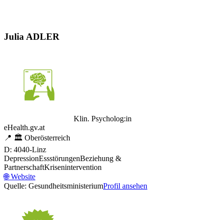
Julia ADLER
Klin. Psycholog:in
eHealth.gv.at
📍
🏛️
Oberösterreich
D: 4040-Linz
Depression
Essstörungen
Beziehung &
Partnerschaft
Krisenintervention
🌐
Website
Quelle: Gesundheitsministerium
Profil ansehen