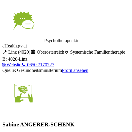
Psychotherapeut:in
eHealth.gv.at
📍
Linz
(4020)
🏛️
Oberösterreich
💬
Systemische Familientherapie
B: 4020-Linz
🌐
Website
📞
0650 7170727
Quelle: Gesundheitsministerium
Profil ansehen
Sabine ANGERER-SCHENK