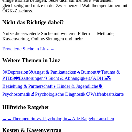
einige Monate betragen. Setze dich auf mehrere Wartelisten
gleichzeitig und nutze in der Zwischenzeit Wahltherapeut:innen mit
ÖGK-Zuschuss.
Nicht das Richtige dabei?
Nutze die erweiterte Suche mit weiteren Filtern — Methode,
Kassenvertrag, Online-Sitzungen und mehr.
Erweiterte Suche in
Linz
→
Weitere Themen in
Linz
😔
Depression
😰
Angst & Panikattacken
🔥
Burnout
💙
Trauma &
PTBS
🍽️
Essstörungen
🌀
Sucht & Abhängigkeit
⚡
ADHS
💑
Beziehung & Partnerschaft
👧
Kinder & Jugendliche
🫀
Psychosomatik
🔬
Psychologische Diagnostik
📋
Waffenbesitzkarte
Hilfreiche Ratgeber
→
→
Therapeut:in vs. Psycholog:in
→
Alle Ratgeber ansehen
Kosten & Kassenvertrag