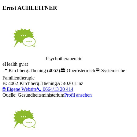
Ernst ACHLEITNER
Psychotherapeut:in
eHealth.gv.at
📍
Kirchberg-Thening
(4062)
🏛️
Oberösterreich
💬
Systemische
Familientherapie
B: 4062-Kirchberg-Thening
A: 4020-Linz
🌐
Eigene Website
📞
0664/13 20 414
Quelle: Gesundheitsministerium
Profil ansehen