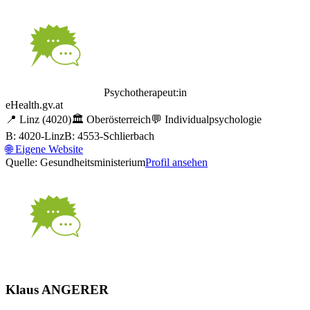
Psychotherapeut:in
eHealth.gv.at
📍
Linz
(4020)
🏛️
Oberösterreich
💬
Individualpsychologie
B: 4020-Linz
B: 4553-Schlierbach
🌐
Eigene Website
Quelle: Gesundheitsministerium
Profil ansehen
Klaus ANGERER