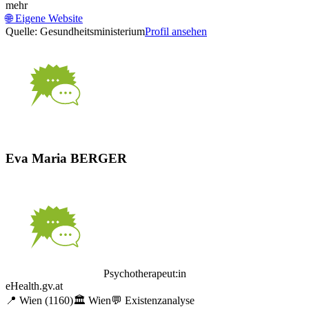
mehr
🌐
Eigene Website
Quelle: Gesundheitsministerium
Profil ansehen
Eva Maria BERGER
Psychotherapeut:in
eHealth.gv.at
📍
Wien
(1160)
🏛️
Wien
💬
Existenzanalyse