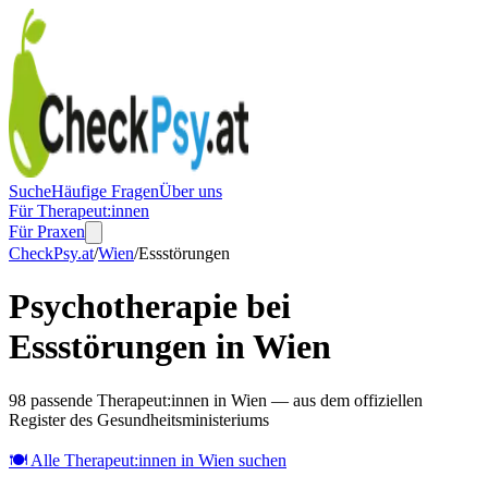
Suche
Häufige Fragen
Über uns
Für Therapeut:innen
Für Praxen
CheckPsy.at
/
Wien
/
Essstörungen
Psychotherapie bei
Essstörungen in Wien
98 passende Therapeut:innen in Wien — aus dem offiziellen
Register des Gesundheitsministeriums
🍽️
Alle Therapeut:innen in
Wien
suchen