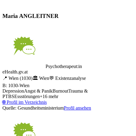
Maria ANGLEITNER
Psychotherapeut:in
eHealth.gv.at
📍
Wien
(1030)
🏛️
Wien
💬
Existenzanalyse
B: 1030-Wien
Depression
Angst & Panik
Burnout
Trauma &
PTBS
Essstörungen
+
16
mehr
🌐
Profil im Verzeichnis
Quelle: Gesundheitsministerium
Profil ansehen