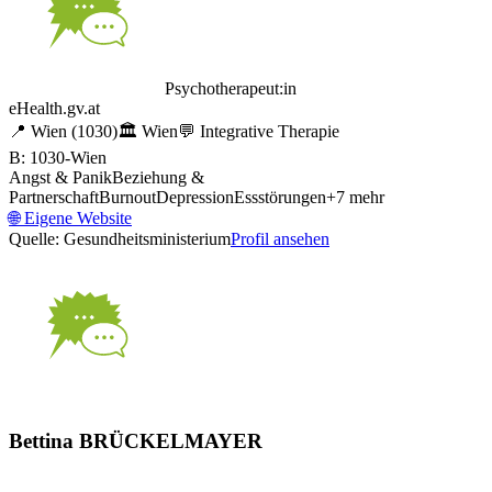
Psychotherapeut:in
eHealth.gv.at
📍
Wien
(1030)
🏛️
Wien
💬
Integrative Therapie
B: 1030-Wien
Angst & Panik
Beziehung &
Partnerschaft
Burnout
Depression
Essstörungen
+
7
mehr
🌐
Eigene Website
Quelle: Gesundheitsministerium
Profil ansehen
Bettina BRÜCKELMAYER