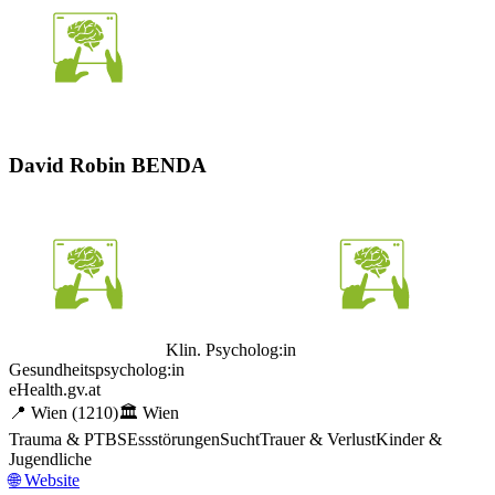
David Robin BENDA
Klin. Psycholog:in
Gesundheitspsycholog:in
eHealth.gv.at
📍
Wien
(1210)
🏛️
Wien
Trauma & PTBS
Essstörungen
Sucht
Trauer & Verlust
Kinder &
Jugendliche
🌐
Website