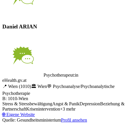
Daniel ARIAN
Psychotherapeut:in
eHealth.gv.at
📍
Wien
(1010)
🏛️
Wien
💬
Psychoanalyse/Psychoanalytische
Psychotherapie
B: 1010-Wien
Stress & Stressbewältigung
Angst & Panik
Depression
Beziehung &
Partnerschaft
Krisenintervention
+
3
mehr
🌐
Eigene Website
Quelle: Gesundheitsministerium
Profil ansehen