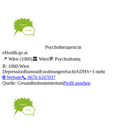
Psychotherapeut:in
eHealth.gv.at
📍
Wien
(1060)
🏛️
Wien
💬
Psychodrama
B: 1060-Wien
Depression
Burnout
Essstörungen
Sucht
ADHS
+
3
mehr
🌐
Website
📞
0676 6167037
Quelle: Gesundheitsministerium
Profil ansehen