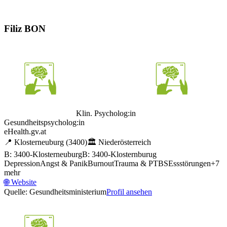
Filiz BON
Klin. Psycholog:in
Gesundheitspsycholog:in
eHealth.gv.at
📍
Klosterneuburg
(3400)
🏛️
Niederösterreich
B: 3400-Klosterneuburg
B: 3400-Klosternburug
Depression
Angst & Panik
Burnout
Trauma & PTBS
Essstörungen
+
7
mehr
🌐
Website
Quelle: Gesundheitsministerium
Profil ansehen