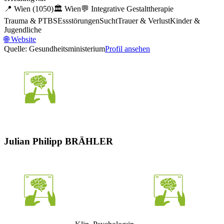
📍
Wien
(1050)
🏛️
Wien
💬
Integrative Gestalttherapie
Trauma & PTBS
Essstörungen
Sucht
Trauer & Verlust
Kinder &
Jugendliche
🌐
Website
Quelle: Gesundheitsministerium
Profil ansehen
Julian Philipp BRÄHLER