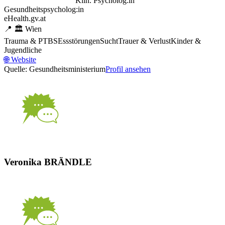
Klin. Psycholog:in
Gesundheitspsycholog:in
eHealth.gv.at
📍
🏛️
Wien
Trauma & PTBS
Essstörungen
Sucht
Trauer & Verlust
Kinder &
Jugendliche
🌐
Website
Quelle: Gesundheitsministerium
Profil ansehen
Veronika BRÄNDLE