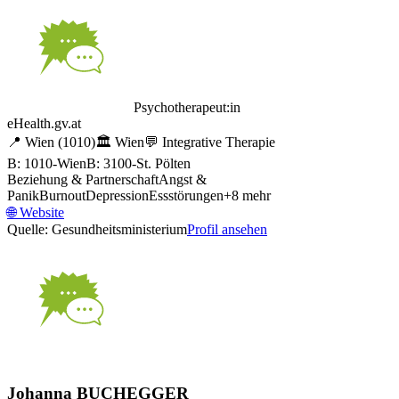
Psychotherapeut:in
eHealth.gv.at
📍
Wien
(1010)
🏛️
Wien
💬
Integrative Therapie
B: 1010-Wien
B: 3100-St. Pölten
Beziehung & Partnerschaft
Angst &
Panik
Burnout
Depression
Essstörungen
+
8
mehr
🌐
Website
Quelle: Gesundheitsministerium
Profil ansehen
Johanna BUCHEGGER