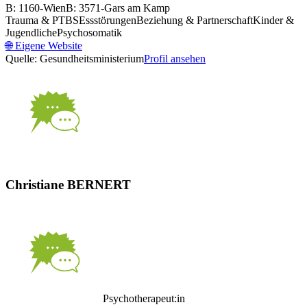
B: 1160-Wien
B: 3571-Gars am Kamp
Trauma & PTBS
Essstörungen
Beziehung & Partnerschaft
Kinder &
Jugendliche
Psychosomatik
🌐
Eigene Website
Quelle: Gesundheitsministerium
Profil ansehen
Christiane BERNERT
Psychotherapeut:in