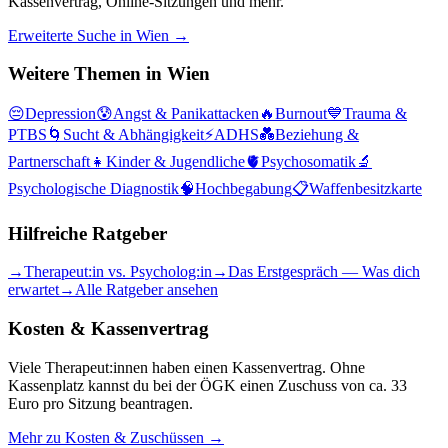
Kassenvertrag, Online-Sitzungen und mehr.
Erweiterte Suche in
Wien
→
Weitere Themen in
Wien
😔
Depression
😰
Angst & Panikattacken
🔥
Burnout
💙
Trauma &
PTBS
🌀
Sucht & Abhängigkeit
⚡
ADHS
💑
Beziehung &
Partnerschaft
👧
Kinder & Jugendliche
🫀
Psychosomatik
🔬
Psychologische Diagnostik
🧠
Hochbegabung
📋
Waffenbesitzkarte
Hilfreiche Ratgeber
→
Therapeut:in vs. Psycholog:in
→
Das Erstgespräch — Was dich
erwartet
→
Alle Ratgeber ansehen
Kosten & Kassenvertrag
Viele Therapeut:innen haben einen Kassenvertrag. Ohne
Kassenplatz kannst du bei der ÖGK einen Zuschuss von ca. 33
Euro pro Sitzung beantragen.
Mehr zu Kosten & Zuschüssen →