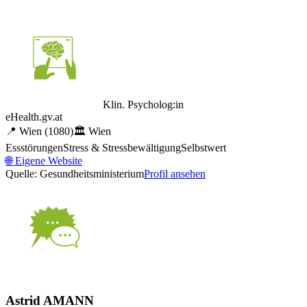
Klin. Psycholog:in
eHealth.gv.at
📍
Wien
(1080)
🏛️
Wien
Essstörungen
Stress & Stressbewältigung
Selbstwert
🌐
Eigene Website
Quelle: Gesundheitsministerium
Profil ansehen
Astrid AMANN