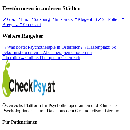
Essstörungen
in anderen Städten
📍
Graz
📍
Linz
📍
Salzburg
📍
Innsbruck
📍
Klagenfurt
📍
St. Pölten
📍
Bregenz
📍
Eisenstadt
Weitere Ratgeber
→
Was kostet Psychotherapie in Österreich?
→
Kassenplatz: So
bekommst du einen
→
Alle Therapiemethoden im
Überblick
→
Online-Therapie in Österreich
Österreichs Plattform für Psychotherapeut:innen und Klinische
Psycholog:innen — mit Daten aus dem Gesundheitsministerium.
Für Patient:innen