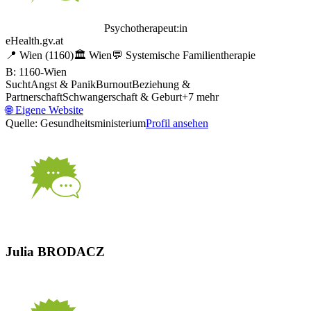
Psychotherapeut:in
eHealth.gv.at
📍
Wien
(1160)
🏛️
Wien
💬
Systemische Familientherapie
B: 1160-Wien
Sucht
Angst & Panik
Burnout
Beziehung &
Partnerschaft
Schwangerschaft & Geburt
+
7
mehr
🌐
Eigene Website
Quelle: Gesundheitsministerium
Profil ansehen
Julia BRODACZ