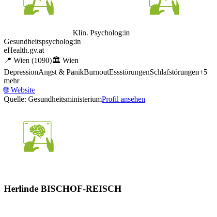
Klin. Psycholog:in
Gesundheitspsycholog:in
eHealth.gv.at
📍
Wien
(1090)
🏛️
Wien
Depression
Angst & Panik
Burnout
Essstörungen
Schlafstörungen
+
5
mehr
🌐
Website
Quelle: Gesundheitsministerium
Profil ansehen
Herlinde BISCHOF-REISCH