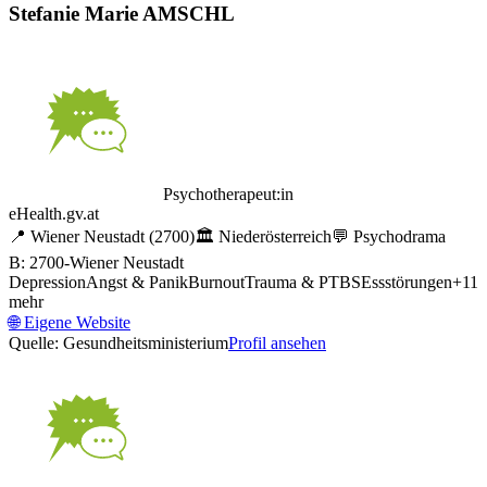
Stefanie Marie AMSCHL
Psychotherapeut:in
eHealth.gv.at
📍
Wiener Neustadt
(2700)
🏛️
Niederösterreich
💬
Psychodrama
B: 2700-Wiener Neustadt
Depression
Angst & Panik
Burnout
Trauma & PTBS
Essstörungen
+
11
mehr
🌐
Eigene Website
Quelle: Gesundheitsministerium
Profil ansehen