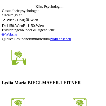
Klin. Psycholog:in
Gesundheitspsycholog:in
eHealth.gv.at
📍
Wien
(1150)
🏛️
Wien
D: 1150-Wien
B: 1150-Wien
Essstörungen
Kinder & Jugendliche
🌐
Website
Quelle: Gesundheitsministerium
Profil ansehen
Lydia Maria BIEGLMAYER-LEITNER