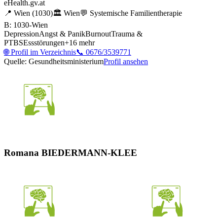
eHealth.gv.at
📍
Wien
(1030)
🏛️
Wien
💬
Systemische Familientherapie
B: 1030-Wien
Depression
Angst & Panik
Burnout
Trauma &
PTBS
Essstörungen
+
16
mehr
🌐
Profil im Verzeichnis
📞
0676/3539771
Quelle: Gesundheitsministerium
Profil ansehen
Romana BIEDERMANN-KLEE