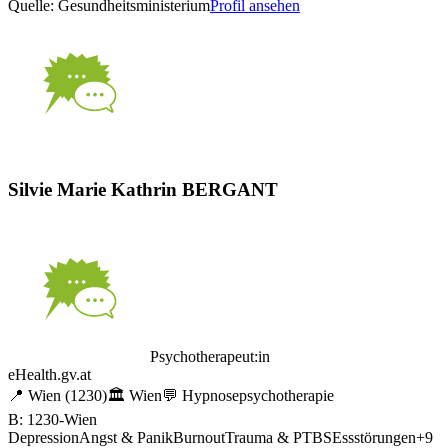
Quelle: Gesundheitsministerium
Profil ansehen
Silvie Marie Kathrin BERGANT
Psychotherapeut:in
eHealth.gv.at
📍
Wien
(1230)
🏛️
Wien
💬
Hypnosepsychotherapie
B: 1230-Wien
Depression
Angst & Panik
Burnout
Trauma & PTBS
Essstörungen
+
9