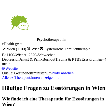
Psychotherapeut:in
eHealth.gv.at
📍
Wien
(1100)
🏛️
Wien
💬
Systemische Familientherapie
B: 1100-Wien
A: 2320-Schwechat
Depression
Angst & Panik
Burnout
Trauma & PTBS
Essstörungen
+
4
mehr
🌐
Website
Quelle: Gesundheitsministerium
Profil ansehen
Alle
98
Therapeut:innen anzeigen →
Häufige Fragen zu
Essstörungen
in
Wien
Wie finde ich eine Therapeutin für
Essstörungen
in
Wien
?