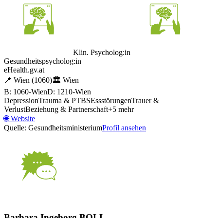
Klin. Psycholog:in
Gesundheitspsycholog:in
eHealth.gv.at
📍
Wien
(1060)
🏛️
Wien
B: 1060-Wien
D: 1210-Wien
Depression
Trauma & PTBS
Essstörungen
Trauer &
Verlust
Beziehung & Partnerschaft
+
5
mehr
🌐
Website
Quelle: Gesundheitsministerium
Profil ansehen
Barbara Ingeborg BOLL