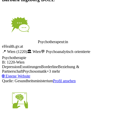
Psychotherapeut:in
eHealth.gv.at
📍
Wien
(1220)
🏛️
Wien
💬
Psychoanalytisch orientierte
Psychotherapie
B: 1220-Wien
Depression
Essstörungen
Borderline
Beziehung &
Partnerschaft
Psychosomatik
+
3
mehr
🌐
Eigene Website
Quelle: Gesundheitsministerium
Profil ansehen