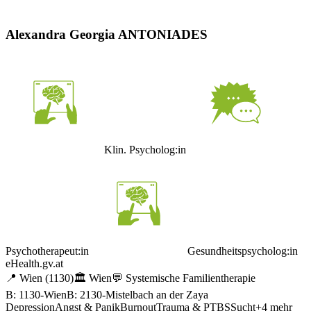
Alexandra Georgia ANTONIADES
Klin. Psycholog:in
Psychotherapeut:in
Gesundheitspsycholog:in
eHealth.gv.at
📍
Wien
(1130)
🏛️
Wien
💬
Systemische Familientherapie
B: 1130-Wien
B: 2130-Mistelbach an der Zaya
Depression
Angst & Panik
Burnout
Trauma & PTBS
Sucht
+
4
mehr