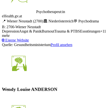
Psychotherapeut:in
eHealth.gv.at
📍
Wiener Neustadt
(2700)
🏛️
Niederösterreich
💬
Psychodrama
B: 2700-Wiener Neustadt
Depression
Angst & Panik
Burnout
Trauma & PTBS
Essstörungen
+
11
mehr
🌐
Eigene Website
Quelle: Gesundheitsministerium
Profil ansehen
Wendy Louise ANDERSON