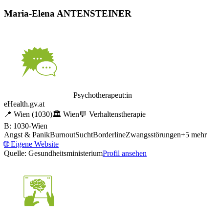
Maria-Elena ANTENSTEINER
Psychotherapeut:in
eHealth.gv.at
📍
Wien
(1030)
🏛️
Wien
💬
Verhaltenstherapie
B: 1030-Wien
Angst & Panik
Burnout
Sucht
Borderline
Zwangsstörungen
+
5
mehr
🌐
Eigene Website
Quelle: Gesundheitsministerium
Profil ansehen