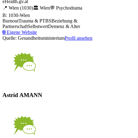
eHealth.gv.at
📍
Wien
(1030)
🏛️
Wien
💬
Psychodrama
B: 1030-Wien
Burnout
Trauma & PTBS
Beziehung &
Partnerschaft
Selbstwert
Demenz & Alter
🌐
Eigene Website
Quelle: Gesundheitsministerium
Profil ansehen
Astrid AMANN