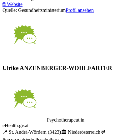
🌐
Website
Quelle: Gesundheitsministerium
Profil ansehen
Ulrike ANZENBERGER-WOHLFARTER
Psychotherapeut:in
eHealth.gv.at
📍
St. Andrä-Wördern
(3423)
🏛️
Niederösterreich
💬
Personzentrierte Psychotherapie