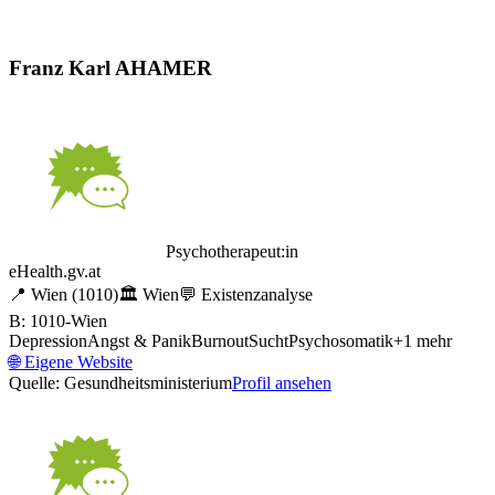
Franz Karl AHAMER
Psychotherapeut:in
eHealth.gv.at
📍
Wien
(1010)
🏛️
Wien
💬
Existenzanalyse
B: 1010-Wien
Depression
Angst & Panik
Burnout
Sucht
Psychosomatik
+
1
mehr
🌐
Eigene Website
Quelle: Gesundheitsministerium
Profil ansehen