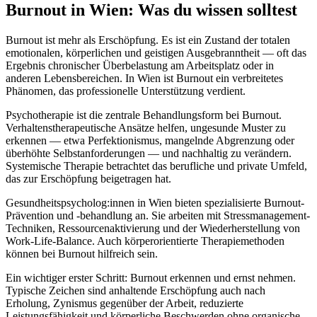
Burnout
in
Wien
: Was du wissen solltest
Burnout ist mehr als Erschöpfung. Es ist ein Zustand der totalen
emotionalen, körperlichen und geistigen Ausgebranntheit — oft das
Ergebnis chronischer Überbelastung am Arbeitsplatz oder in
anderen Lebensbereichen. In Wien ist Burnout ein verbreitetes
Phänomen, das professionelle Unterstützung verdient.
Psychotherapie ist die zentrale Behandlungsform bei Burnout.
Verhaltenstherapeutische Ansätze helfen, ungesunde Muster zu
erkennen — etwa Perfektionismus, mangelnde Abgrenzung oder
überhöhte Selbstanforderungen — und nachhaltig zu verändern.
Systemische Therapie betrachtet das berufliche und private Umfeld,
das zur Erschöpfung beigetragen hat.
Gesundheitspsycholog:innen in Wien bieten spezialisierte Burnout-
Prävention und -behandlung an. Sie arbeiten mit Stressmanagement-
Techniken, Ressourcenaktivierung und der Wiederherstellung von
Work-Life-Balance. Auch körperorientierte Therapiemethoden
können bei Burnout hilfreich sein.
Ein wichtiger erster Schritt: Burnout erkennen und ernst nehmen.
Typische Zeichen sind anhaltende Erschöpfung auch nach
Erholung, Zynismus gegenüber der Arbeit, reduzierte
Leistungsfähigkeit und körperliche Beschwerden ohne organische