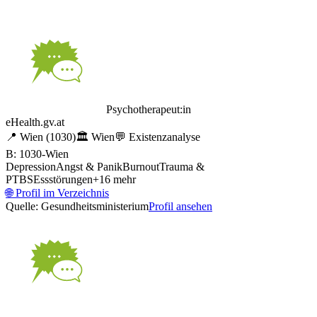
Psychotherapeut:in
eHealth.gv.at
📍
Wien
(1030)
🏛️
Wien
💬
Existenzanalyse
B: 1030-Wien
Depression
Angst & Panik
Burnout
Trauma &
PTBS
Essstörungen
+
16
mehr
🌐
Profil im Verzeichnis
Quelle: Gesundheitsministerium
Profil ansehen