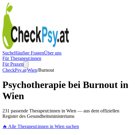
Suche
Häufige Fragen
Über uns
Für Therapeut:innen
Für Praxen
CheckPsy.at
/
Wien
/
Burnout
Psychotherapie bei Burnout in
Wien
231 passende Therapeut:innen in Wien — aus dem offiziellen
Register des Gesundheitsministeriums
🔥
Alle Therapeut:innen in
Wien
suchen