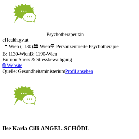
Psychotherapeut:in
eHealth.gv.at
📍
Wien
(1130)
🏛️
Wien
💬
Personzentrierte Psychotherapie
B: 1130-Wien
B: 1190-Wien
Burnout
Stress & Stressbewältigung
🌐
Website
Quelle: Gesundheitsministerium
Profil ansehen
Ilse Karla Cilli ANGEL-SCHÖDL