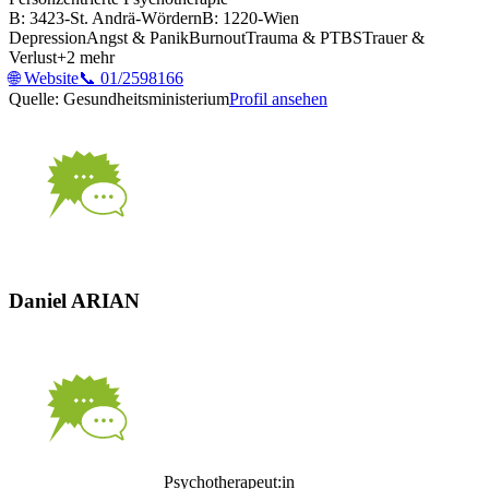
B: 3423-St. Andrä-Wördern
B: 1220-Wien
Depression
Angst & Panik
Burnout
Trauma & PTBS
Trauer &
Verlust
+
2
mehr
🌐
Website
📞
01/2598166
Quelle: Gesundheitsministerium
Profil ansehen
Daniel ARIAN
Psychotherapeut:in