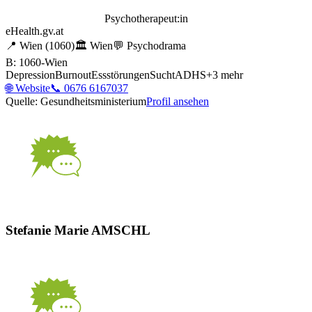
Psychotherapeut:in
eHealth.gv.at
📍
Wien
(1060)
🏛️
Wien
💬
Psychodrama
B: 1060-Wien
Depression
Burnout
Essstörungen
Sucht
ADHS
+
3
mehr
🌐
Website
📞
0676 6167037
Quelle: Gesundheitsministerium
Profil ansehen
Stefanie Marie AMSCHL