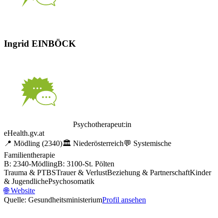
Ingrid EINBÖCK
Psychotherapeut:in
eHealth.gv.at
📍
Mödling
(2340)
🏛️
Niederösterreich
💬
Systemische
Familientherapie
B: 2340-Mödling
B: 3100-St. Pölten
Trauma & PTBS
Trauer & Verlust
Beziehung & Partnerschaft
Kinder
& Jugendliche
Psychosomatik
🌐
Website
Quelle: Gesundheitsministerium
Profil ansehen