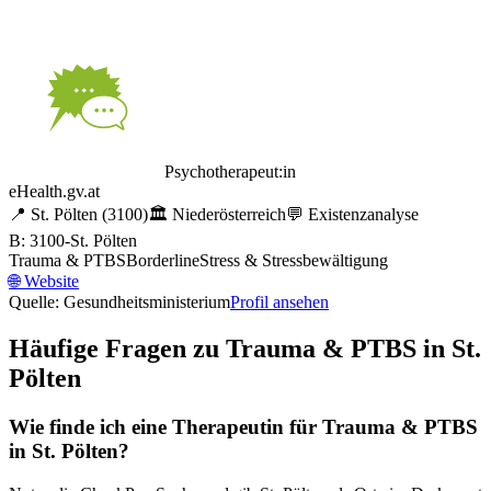
Psychotherapeut:in
eHealth.gv.at
📍
St. Pölten
(3100)
🏛️
Niederösterreich
💬
Existenzanalyse
B: 3100-St. Pölten
Trauma & PTBS
Borderline
Stress & Stressbewältigung
🌐
Website
Quelle: Gesundheitsministerium
Profil ansehen
Häufige Fragen zu
Trauma & PTBS
in
St.
Pölten
Wie finde ich eine Therapeutin für
Trauma & PTBS
in
St. Pölten
?