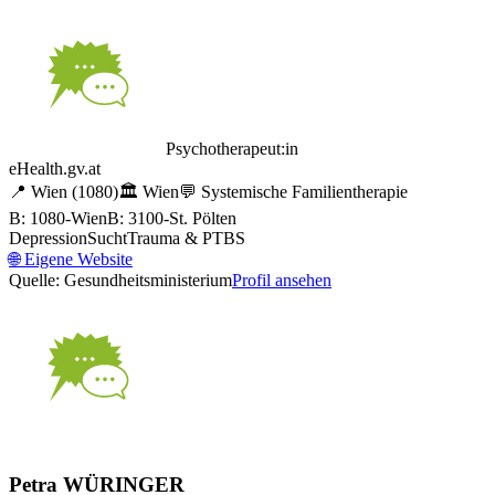
Psychotherapeut:in
eHealth.gv.at
📍
Wien
(1080)
🏛️
Wien
💬
Systemische Familientherapie
B: 1080-Wien
B: 3100-St. Pölten
Depression
Sucht
Trauma & PTBS
🌐
Eigene Website
Quelle: Gesundheitsministerium
Profil ansehen
Petra WÜRINGER