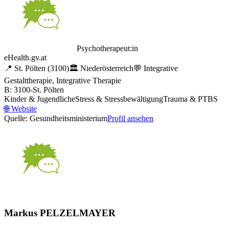
Psychotherapeut:in
eHealth.gv.at
📍
St. Pölten
(3100)
🏛️
Niederösterreich
💬
Integrative
Gestalttherapie, Integrative Therapie
B: 3100-St. Pölten
Kinder & Jugendliche
Stress & Stressbewältigung
Trauma & PTBS
🌐
Website
Quelle: Gesundheitsministerium
Profil ansehen
Markus PELZELMAYER