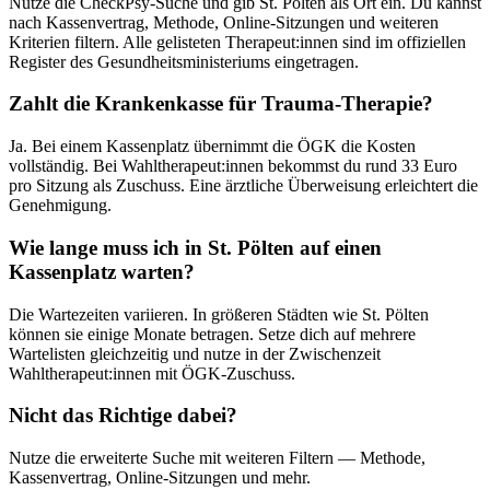
Nutze die CheckPsy-Suche und gib
St. Pölten
als Ort ein. Du kannst
nach Kassenvertrag, Methode, Online-Sitzungen und weiteren
Kriterien filtern. Alle gelisteten Therapeut:innen sind im offiziellen
Register des Gesundheitsministeriums eingetragen.
Zahlt die Krankenkasse für
Trauma
-Therapie?
Ja. Bei einem Kassenplatz übernimmt die ÖGK die Kosten
vollständig. Bei Wahltherapeut:innen bekommst du rund 33 Euro
pro Sitzung als Zuschuss. Eine ärztliche Überweisung erleichtert die
Genehmigung.
Wie lange muss ich in
St. Pölten
auf einen
Kassenplatz warten?
Die Wartezeiten variieren. In größeren Städten wie
St. Pölten
können sie einige Monate betragen. Setze dich auf mehrere
Wartelisten gleichzeitig und nutze in der Zwischenzeit
Wahltherapeut:innen mit ÖGK-Zuschuss.
Nicht das Richtige dabei?
Nutze die erweiterte Suche mit weiteren Filtern — Methode,
Kassenvertrag, Online-Sitzungen und mehr.