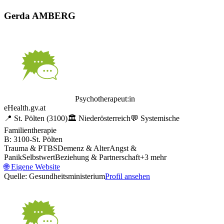
Gerda AMBERG
Psychotherapeut:in
eHealth.gv.at
📍
St. Pölten
(3100)
🏛️
Niederösterreich
💬
Systemische
Familientherapie
B: 3100-St. Pölten
Trauma & PTBS
Demenz & Alter
Angst &
Panik
Selbstwert
Beziehung & Partnerschaft
+
3
mehr
🌐
Eigene Website
Quelle: Gesundheitsministerium
Profil ansehen