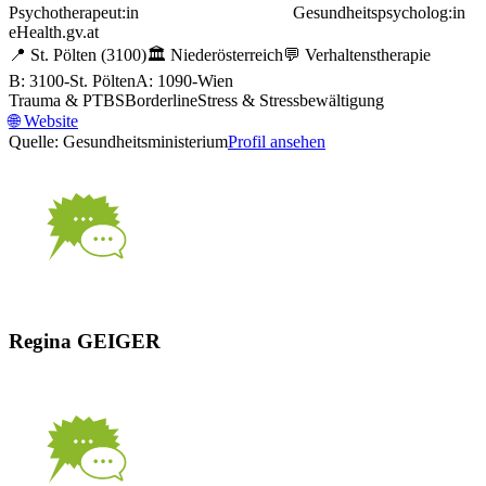
Psychotherapeut:in
Gesundheitspsycholog:in
eHealth.gv.at
📍
St. Pölten
(3100)
🏛️
Niederösterreich
💬
Verhaltenstherapie
B: 3100-St. Pölten
A: 1090-Wien
Trauma & PTBS
Borderline
Stress & Stressbewältigung
🌐
Website
Quelle: Gesundheitsministerium
Profil ansehen
Regina GEIGER