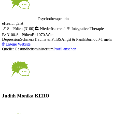
Psychotherapeut:in
eHealth.gv.at
📍
St. Pölten
(3100)
🏛️
Niederösterreich
💬
Integrative Therapie
B: 3100-St. Pölten
B: 1070-Wien
Depression
Schmerz
Trauma & PTBS
Angst & Panik
Burnout
+
1
mehr
🌐
Eigene Website
Quelle: Gesundheitsministerium
Profil ansehen
Judith Monika KERO