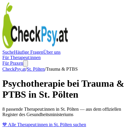
Suche
Häufige Fragen
Über uns
Für Therapeut:innen
Für Praxen
CheckPsy.at
/
St. Pölten
/
Trauma & PTBS
Psychotherapie bei Trauma &
PTBS in St. Pölten
8 passende Therapeut:innen in St. Pölten — aus dem offiziellen
Register des Gesundheitsministeriums
💙
Alle Therapeut:innen in
St. Pölten
suchen