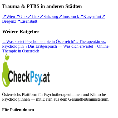
Trauma & PTBS
in anderen Städten
📍
Wien
📍
Graz
📍
Linz
📍
Salzburg
📍
Innsbruck
📍
Klagenfurt
📍
Bregenz
📍
Eisenstadt
Weitere Ratgeber
→
Was kostet Psychotherapie in Österreich?
→
Therapeut:in vs.
Psycholog:in
→
Das Erstgespräch — Was dich erwartet
→
Online-
Therapie in Österreich
Österreichs Plattform für Psychotherapeut:innen und Klinische
Psycholog:innen — mit Daten aus dem Gesundheitsministerium.
Für Patient:innen