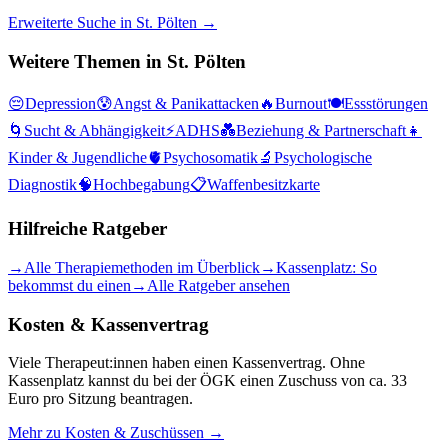
Erweiterte Suche in
St. Pölten
→
Weitere Themen in
St. Pölten
😔
Depression
😰
Angst & Panikattacken
🔥
Burnout
🍽️
Essstörungen
🌀
Sucht & Abhängigkeit
⚡
ADHS
💑
Beziehung & Partnerschaft
👧
Kinder & Jugendliche
🫀
Psychosomatik
🔬
Psychologische
Diagnostik
🧠
Hochbegabung
📋
Waffenbesitzkarte
Hilfreiche Ratgeber
→
Alle Therapiemethoden im Überblick
→
Kassenplatz: So
bekommst du einen
→
Alle Ratgeber ansehen
Kosten & Kassenvertrag
Viele Therapeut:innen haben einen Kassenvertrag. Ohne
Kassenplatz kannst du bei der ÖGK einen Zuschuss von ca. 33
Euro pro Sitzung beantragen.
Mehr zu Kosten & Zuschüssen →