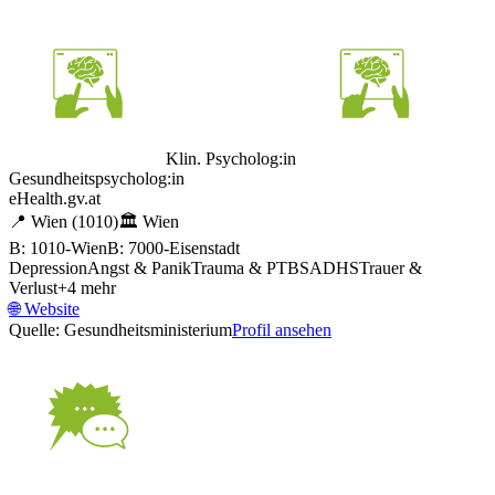
Klin. Psycholog:in
Gesundheitspsycholog:in
eHealth.gv.at
📍
Wien
(1010)
🏛️
Wien
B: 1010-Wien
B: 7000-Eisenstadt
Depression
Angst & Panik
Trauma & PTBS
ADHS
Trauer &
Verlust
+
4
mehr
🌐
Website
Quelle: Gesundheitsministerium
Profil ansehen