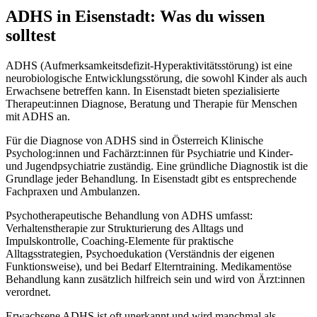
ADHS
in
Eisenstadt
: Was du wissen
solltest
ADHS (Aufmerksamkeitsdefizit-Hyperaktivitätsstörung) ist eine
neurobiologische Entwicklungsstörung, die sowohl Kinder als auch
Erwachsene betreffen kann. In Eisenstadt bieten spezialisierte
Therapeut:innen Diagnose, Beratung und Therapie für Menschen
mit ADHS an.
Für die Diagnose von ADHS sind in Österreich Klinische
Psycholog:innen und Fachärzt:innen für Psychiatrie und Kinder-
und Jugendpsychiatrie zuständig. Eine gründliche Diagnostik ist die
Grundlage jeder Behandlung. In Eisenstadt gibt es entsprechende
Fachpraxen und Ambulanzen.
Psychotherapeutische Behandlung von ADHS umfasst:
Verhaltenstherapie zur Strukturierung des Alltags und
Impulskontrolle, Coaching-Elemente für praktische
Alltagsstrategien, Psychoedukation (Verständnis der eigenen
Funktionsweise), und bei Bedarf Elterntraining. Medikamentöse
Behandlung kann zusätzlich hilfreich sein und wird von Ärzt:innen
verordnet.
Erwachsene ADHS ist oft unerkannt und wird manchmal als