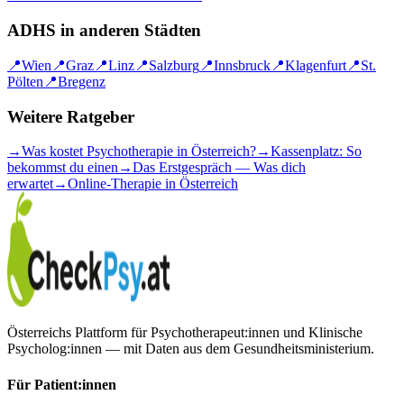
ADHS
in anderen Städten
📍
Wien
📍
Graz
📍
Linz
📍
Salzburg
📍
Innsbruck
📍
Klagenfurt
📍
St.
Pölten
📍
Bregenz
Weitere Ratgeber
→
Was kostet Psychotherapie in Österreich?
→
Kassenplatz: So
bekommst du einen
→
Das Erstgespräch — Was dich
erwartet
→
Online-Therapie in Österreich
Österreichs Plattform für Psychotherapeut:innen und Klinische
Psycholog:innen — mit Daten aus dem Gesundheitsministerium.
Für Patient:innen