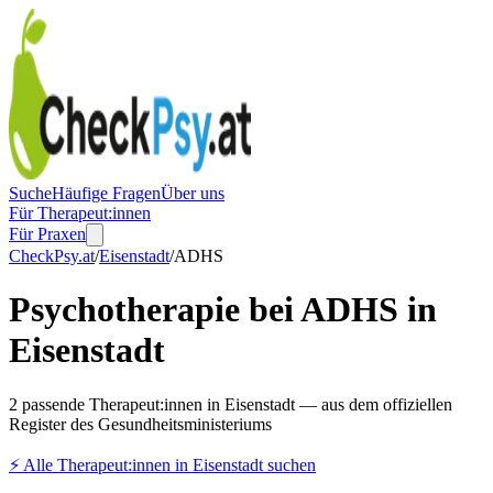
Suche
Häufige Fragen
Über uns
Für Therapeut:innen
Für Praxen
CheckPsy.at
/
Eisenstadt
/
ADHS
Psychotherapie bei ADHS in
Eisenstadt
2 passende Therapeut:innen in Eisenstadt — aus dem offiziellen
Register des Gesundheitsministeriums
⚡
Alle Therapeut:innen in
Eisenstadt
suchen