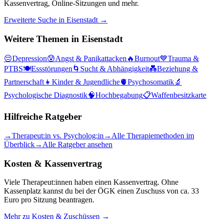
Kassenvertrag, Online-Sitzungen und mehr.
Erweiterte Suche in
Eisenstadt
→
Weitere Themen in
Eisenstadt
😔
Depression
😰
Angst & Panikattacken
🔥
Burnout
💙
Trauma &
PTBS
🍽️
Essstörungen
🌀
Sucht & Abhängigkeit
💑
Beziehung &
Partnerschaft
👧
Kinder & Jugendliche
🫀
Psychosomatik
🔬
Psychologische Diagnostik
🧠
Hochbegabung
📋
Waffenbesitzkarte
Hilfreiche Ratgeber
→
Therapeut:in vs. Psycholog:in
→
Alle Therapiemethoden im
Überblick
→
Alle Ratgeber ansehen
Kosten & Kassenvertrag
Viele Therapeut:innen haben einen Kassenvertrag. Ohne
Kassenplatz kannst du bei der ÖGK einen Zuschuss von ca. 33
Euro pro Sitzung beantragen.
Mehr zu Kosten & Zuschüssen →