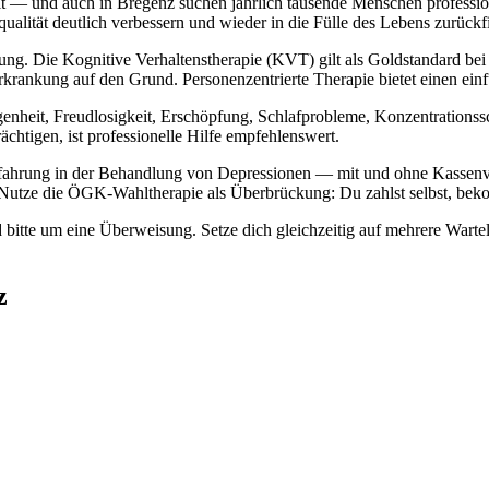
t — und auch in Bregenz suchen jährlich tausende Menschen professione
ualität deutlich verbessern und wieder in die Fülle des Lebens zurückf
ng. Die Kognitive Verhaltenstherapie (KVT) gilt als Goldstandard bei
krankung auf den Grund. Personenzentrierte Therapie bietet einen ei
enheit, Freudlosigkeit, Erschöpfung, Schlafprobleme, Konzentrations
chtigen, ist professionelle Hilfe empfehlenswert.
rfahrung in der Behandlung von Depressionen — mit und ohne Kassenve
Nutze die ÖGK-Wahltherapie als Überbrückung: Du zahlst selbst, beko
d bitte um eine Überweisung. Setze dich gleichzeitig auf mehrere Wart
z