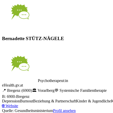
Bernadette STÜTZ-NÄGELE
Psychotherapeut:in
eHealth.gv.at
📍
Bregenz
(6900)
🏛️
Vorarlberg
💬
Systemische Familientherapie
B: 6900-Bregenz
Depression
Burnout
Beziehung & Partnerschaft
Kinder & Jugendliche
K
🌐
Website
Quelle: Gesundheitsministerium
Profil ansehen