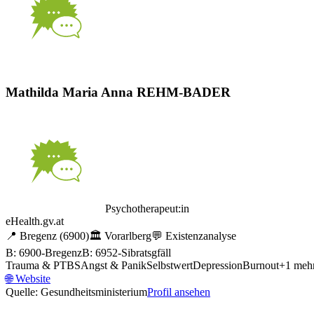
Mathilda Maria Anna REHM-BADER
Psychotherapeut:in
eHealth.gv.at
📍
Bregenz
(6900)
🏛️
Vorarlberg
💬
Existenzanalyse
B: 6900-Bregenz
B: 6952-Sibratsgfäll
Trauma & PTBS
Angst & Panik
Selbstwert
Depression
Burnout
+
1
meh
🌐
Website
Quelle: Gesundheitsministerium
Profil ansehen