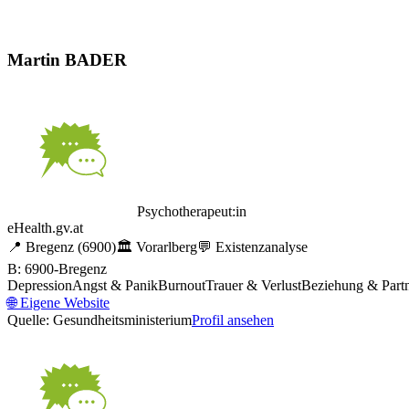
Martin BADER
Psychotherapeut:in
eHealth.gv.at
📍
Bregenz
(6900)
🏛️
Vorarlberg
💬
Existenzanalyse
B: 6900-Bregenz
Depression
Angst & Panik
Burnout
Trauer & Verlust
Beziehung & Partn
🌐
Eigene Website
Quelle: Gesundheitsministerium
Profil ansehen