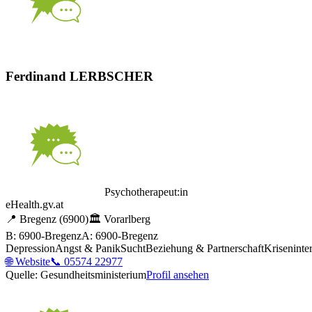
Ferdinand LERBSCHER
Psychotherapeut:in
eHealth.gv.at
📍
Bregenz
(6900)
🏛️
Vorarlberg
B: 6900-Bregenz
A: 6900-Bregenz
Depression
Angst & Panik
Sucht
Beziehung & Partnerschaft
Kriseninte
🌐
Website
📞
05574 22977
Quelle: Gesundheitsministerium
Profil ansehen