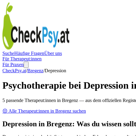
Suche
Häufige Fragen
Über uns
Für Therapeut:innen
Für Praxen
CheckPsy.at
/
Bregenz
/
Depression
Psychotherapie bei Depression 
5 passende Therapeut:innen in Bregenz — aus dem offiziellen Regist
😔
Alle Therapeut:innen in
Bregenz
suchen
Depression
in
Bregenz
: Was du wissen sollt