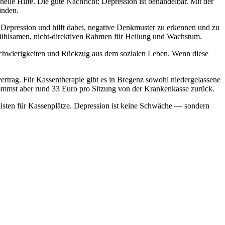
lle Hilfe. Die gute Nachricht: Depression ist behandelbar. Mit der
inden.
 Depression und hilft dabei, negative Denkmuster zu erkennen und zu
nfühlsamen, nicht-direktiven Rahmen für Heilung und Wachstum.
schwierigkeiten und Rückzug aus dem sozialen Leben. Wenn diese
rtrag. Für Kassentherapie gibt es in Bregenz sowohl niedergelassene
mmst aber rund 33 Euro pro Sitzung von der Krankenkasse zurück.
elisten für Kassenplätze. Depression ist keine Schwäche — sondern