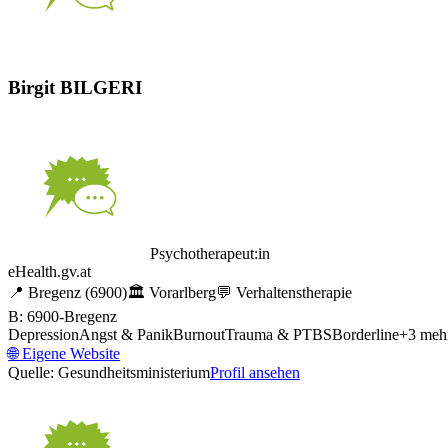
Birgit BILGERI
Psychotherapeut:in
eHealth.gv.at
📍
Bregenz
(6900)
🏛️
Vorarlberg
💬
Verhaltenstherapie
B: 6900-Bregenz
Depression
Angst & Panik
Burnout
Trauma & PTBS
Borderline
+
3
meh
🌐
Eigene Website
Quelle: Gesundheitsministerium
Profil ansehen