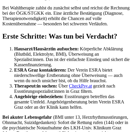
Bei Wahltherapie zahlst du zunächst selbst und reichst die Rechnung
bei der ÖGK/STGKK ein. Eine ärztliche Bestätigung (Diagnose,
Therapienotwendigkeit) erhöht die Chancen auf volle
Kostenübernahme — besonders bei schweren Verläufen.
Erste Schritte: Was tun bei Verdacht?
Hausarzt/Hausärztin aufsuchen:
Körperliche Abklärung
(Blutbild, Elektrolyte, BMI), Überweisung an
Spezialist:innen. Das ist der einfachste Einstieg und sichert die
Kassenfinanzierung.
ESRA Graz kontaktieren:
Der Verein ESRA bietet
niederschwellige Erstberatung ohne Überweisung — auch
wenn du noch unsicher bist, ob du Hilfe brauchst.
Therapeut:in suchen:
Über
CheckPsy.at
gezielt nach
Essstörungsspezialist:innen in Graz filtern.
Angehörige einbeziehen:
Essstörungen betreffen das
gesamte Umfeld. Angehörigenberatung beim Verein ESRA
Graz oder an der Klinik kann helfen.
Bei akuter Lebensgefahr
(BMI unter 13, Herzrhythmusstörungen,
Ohnmacht, Suizidgedanken): Sofort die Rettung rufen (144) oder in
die psychiatrische Notaufnahme des LKH-Univ. Klinikum Graz