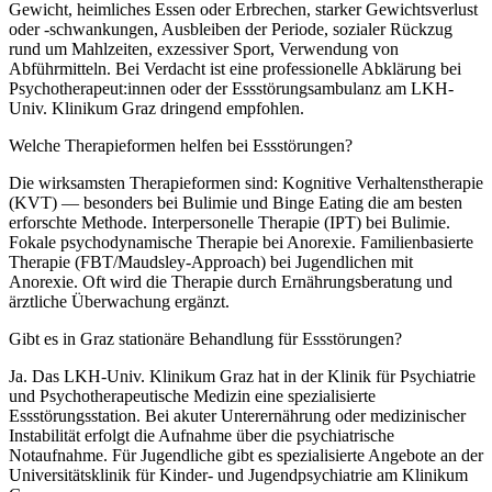
Gewicht, heimliches Essen oder Erbrechen, starker Gewichtsverlust
oder -schwankungen, Ausbleiben der Periode, sozialer Rückzug
rund um Mahlzeiten, exzessiver Sport, Verwendung von
Abführmitteln. Bei Verdacht ist eine professionelle Abklärung bei
Psychotherapeut:innen oder der Essstörungsambulanz am LKH-
Univ. Klinikum Graz dringend empfohlen.
Welche Therapieformen helfen bei Essstörungen?
Die wirksamsten Therapieformen sind: Kognitive Verhaltenstherapie
(KVT) — besonders bei Bulimie und Binge Eating die am besten
erforschte Methode. Interpersonelle Therapie (IPT) bei Bulimie.
Fokale psychodynamische Therapie bei Anorexie. Familienbasierte
Therapie (FBT/Maudsley-Approach) bei Jugendlichen mit
Anorexie. Oft wird die Therapie durch Ernährungsberatung und
ärztliche Überwachung ergänzt.
Gibt es in Graz stationäre Behandlung für Essstörungen?
Ja. Das LKH-Univ. Klinikum Graz hat in der Klinik für Psychiatrie
und Psychotherapeutische Medizin eine spezialisierte
Essstörungsstation. Bei akuter Unterernährung oder medizinischer
Instabilität erfolgt die Aufnahme über die psychiatrische
Notaufnahme. Für Jugendliche gibt es spezialisierte Angebote an der
Universitätsklinik für Kinder- und Jugendpsychiatrie am Klinikum