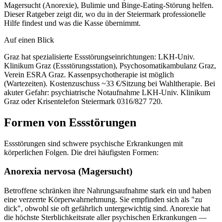
Magersucht (Anorexie), Bulimie und Binge-Eating-Störung helfen.
Dieser Ratgeber zeigt dir, wo du in der Steiermark professionelle
Hilfe findest und was die Kasse übernimmt.
Auf einen Blick
Graz hat spezialisierte Essstörungseinrichtungen: LKH-Univ.
Klinikum Graz (Essstörungsstation), Psychosomatikambulanz Graz,
Verein ESRA Graz. Kassenpsychotherapie ist möglich
(Wartezeiten). Kostenzuschuss ~33 €/Sitzung bei Wahltherapie. Bei
akuter Gefahr: psychiatrische Notaufnahme LKH-Univ. Klinikum
Graz oder Krisentelefon Steiermark 0316/827 720.
Formen von Essstörungen
Essstörungen sind schwere psychische Erkrankungen mit
körperlichen Folgen. Die drei häufigsten Formen:
Anorexia nervosa (Magersucht)
Betroffene schränken ihre Nahrungsaufnahme stark ein und haben
eine verzerrte Körperwahrnehmung. Sie empfinden sich als "zu
dick", obwohl sie oft gefährlich untergewichtig sind. Anorexie hat
die höchste Sterblichkeitsrate aller psychischen Erkrankungen —