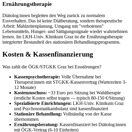
Ernährungstherapie
Diätolog:innen begleiten den Weg zurück zu normalem
Essverhalten. Das ist keine Diätberatung, sondern therapeutische
Arbeit: Mahlzeitenplanung, Umgang mit "verbotenen"
Lebensmitteln, Hunger- und Sättigungssignale wieder wahrnehmen
lernen. Im LKH-Univ. Klinikum Graz ist die Ernährungstherapie
integrierter Bestandteil des stationären Behandlungsprogramms.
Kosten & Kassenfinanzierung
Was zahlt die ÖGK/STGKK Graz bei Essstörungen?
Kassenpsychotherapie:
Volle Übernahme bei
Therapeut:innen mit STGKK-Kassenvertrag (Wartezeiten 3-
12 Monate)
Kostenzuschuss:
~33 Euro pro Sitzung bei Wahltherapie
(restliche Kosten selbst tragen — typisch 80-150 €/Sitzung)
Spezialisierte Einrichtungen:
LKH-Univ. Klinikum Graz
und Psychosomatikambulanz sind kassenfinanziert
Stationäre Behandlung:
Vollständig von der Kasse
übernommen
Ernährungsberatung:
Kassenfinanziert bei Diätolog:innen
mit ÖGK-Vertrag (6-10 Einheiten)