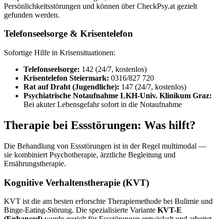
Persönlichkeitsstörungen und können über CheckPsy.at gezielt
gefunden werden.
Telefonseelsorge & Krisentelefon
Sofortige Hilfe in Krisensituationen:
Telefonseelsorge:
142 (24/7, kostenlos)
Krisentelefon Steiermark:
0316/827 720
Rat auf Draht (Jugendliche):
147 (24/7, kostenlos)
Psychiatrische Notaufnahme LKH-Univ. Klinikum Graz:
Bei akuter Lebensgefahr sofort in die Notaufnahme
Therapie bei Essstörungen: Was hilft?
Die Behandlung von Essstörungen ist in der Regel multimodal —
sie kombiniert Psychotherapie, ärztliche Begleitung und
Ernährungstherapie.
Kognitive Verhaltenstherapie (KVT)
KVT ist die am besten erforschte Therapiemethode bei Bulimie und
Binge-Eating-Störung. Die spezialisierte Variante
KVT-E
(Enhanced)
wurde gezielt für Essstörungen entwickelt und arbeitet