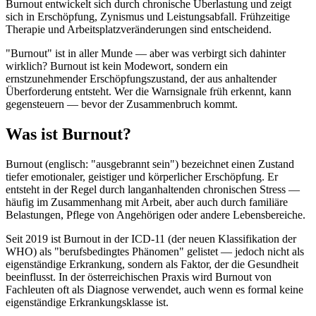
Burnout entwickelt sich durch chronische Überlastung und zeigt
sich in Erschöpfung, Zynismus und Leistungsabfall. Frühzeitige
Therapie und Arbeitsplatzveränderungen sind entscheidend.
"Burnout" ist in aller Munde — aber was verbirgt sich dahinter
wirklich? Burnout ist kein Modewort, sondern ein
ernstzunehmender Erschöpfungszustand, der aus anhaltender
Überforderung entsteht. Wer die Warnsignale früh erkennt, kann
gegensteuern — bevor der Zusammenbruch kommt.
Was ist Burnout?
Burnout (englisch: "ausgebrannt sein") bezeichnet einen Zustand
tiefer emotionaler, geistiger und körperlicher Erschöpfung. Er
entsteht in der Regel durch langanhaltenden chronischen Stress —
häufig im Zusammenhang mit Arbeit, aber auch durch familiäre
Belastungen, Pflege von Angehörigen oder andere Lebensbereiche.
Seit 2019 ist Burnout in der ICD-11 (der neuen Klassifikation der
WHO) als "berufsbedingtes Phänomen" gelistet — jedoch nicht als
eigenständige Erkrankung, sondern als Faktor, der die Gesundheit
beeinflusst. In der österreichischen Praxis wird Burnout von
Fachleuten oft als Diagnose verwendet, auch wenn es formal keine
eigenständige Erkrankungsklasse ist.