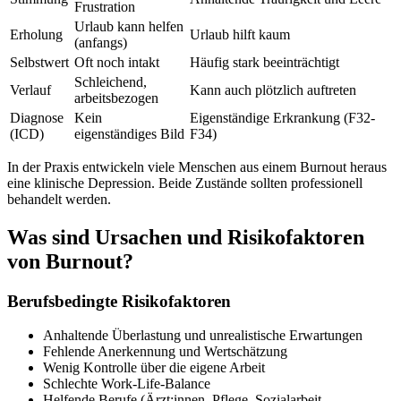
Frustration
Urlaub kann helfen
Erholung
Urlaub hilft kaum
(anfangs)
Selbstwert
Oft noch intakt
Häufig stark beeinträchtigt
Schleichend,
Verlauf
Kann auch plötzlich auftreten
arbeitsbezogen
Diagnose
Kein
Eigenständige Erkrankung (F32-
(ICD)
eigenständiges Bild
F34)
In der Praxis entwickeln viele Menschen aus einem Burnout heraus
eine klinische Depression. Beide Zustände sollten professionell
behandelt werden.
Was sind Ursachen und Risikofaktoren
von Burnout?
Berufsbedingte Risikofaktoren
Anhaltende Überlastung und unrealistische Erwartungen
Fehlende Anerkennung und Wertschätzung
Wenig Kontrolle über die eigene Arbeit
Schlechte Work-Life-Balance
Helfende Berufe (Ärzt:innen, Pflege, Sozialarbeit,