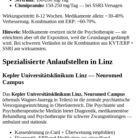
Clomipramin:
150-250 mg/Tag — bei SSRI-Versagen
Wirkungseintritt: 8-12 Wochen. Medikamente allein: ~30-40%
Verbesserung. Kombination mit ERP: ~60-70%.
Hinweis:
Medikamente ersetzen nicht die Psychotherapie — sie
erleichtern aber oft die Exposition, weil die Grundangst gedämpft
wird. Bei schweren Verläufen ist die Kombination aus KVT/ERP +
SSRI am wirksamsten.
Spezialisierte Anlaufstellen in Linz
Kepler Universitätsklinikum Linz — Neuromed
Campus
Das
Kepler Universitätsklinikum Linz, Neuromed Campus
(ehemals Wagner-Jauregg in Teilen) ist die zentrale psychiatrische
Versorgungseinrichtung in Oberösterreich. Die Psychiatrie und
Psychotherapeutische Medizin bietet Diagnostik, medikamentöse
Behandlung und Psychotherapie für schwere Zwangsstörungen —
ambulant und stationär.
Kassenleistung (e-Card + Überweisung empfohlen)
Diagnostik, ERP und Medikation aus einer Hand