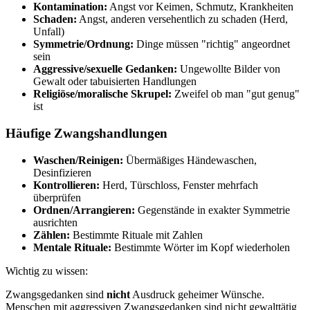
Kontamination:
Angst vor Keimen, Schmutz, Krankheiten
Schaden:
Angst, anderen versehentlich zu schaden (Herd,
Unfall)
Symmetrie/Ordnung:
Dinge müssen "richtig" angeordnet
sein
Aggressive/sexuelle Gedanken:
Ungewollte Bilder von
Gewalt oder tabuisierten Handlungen
Religiöse/moralische Skrupel:
Zweifel ob man "gut genug"
ist
Häufige Zwangshandlungen
Waschen/Reinigen:
Übermäßiges Händewaschen,
Desinfizieren
Kontrollieren:
Herd, Türschloss, Fenster mehrfach
überprüfen
Ordnen/Arrangieren:
Gegenstände in exakter Symmetrie
ausrichten
Zählen:
Bestimmte Rituale mit Zahlen
Mentale Rituale:
Bestimmte Wörter im Kopf wiederholen
Wichtig zu wissen:
Zwangsgedanken sind
nicht
Ausdruck geheimer Wünsche.
Menschen mit aggressiven Zwangsgedanken sind nicht gewalttätig