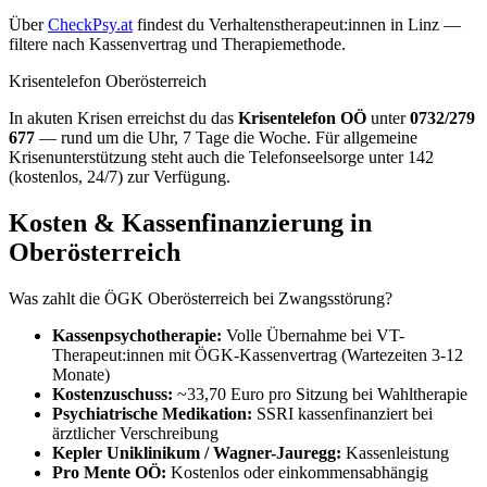
Über
CheckPsy.at
findest du Verhaltenstherapeut:innen in Linz —
filtere nach Kassenvertrag und Therapiemethode.
Krisentelefon Oberösterreich
In akuten Krisen erreichst du das
Krisentelefon OÖ
unter
0732/279
677
— rund um die Uhr, 7 Tage die Woche. Für allgemeine
Krisenunterstützung steht auch die Telefonseelsorge unter 142
(kostenlos, 24/7) zur Verfügung.
Kosten & Kassenfinanzierung in
Oberösterreich
Was zahlt die ÖGK Oberösterreich bei Zwangsstörung?
Kassenpsychotherapie:
Volle Übernahme bei VT-
Therapeut:innen mit ÖGK-Kassenvertrag (Wartezeiten 3-12
Monate)
Kostenzuschuss:
~33,70 Euro pro Sitzung bei Wahltherapie
Psychiatrische Medikation:
SSRI kassenfinanziert bei
ärztlicher Verschreibung
Kepler Uniklinikum / Wagner-Jauregg:
Kassenleistung
Pro Mente OÖ:
Kostenlos oder einkommensabhängig