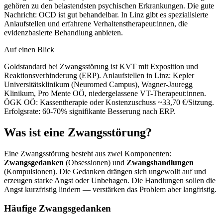
gehören zu den belastendsten psychischen Erkrankungen. Die gute
Nachricht: OCD ist gut behandelbar. In Linz gibt es spezialisierte
Anlaufstellen und erfahrene Verhaltenstherapeut:innen, die
evidenzbasierte Behandlung anbieten.
Auf einen Blick
Goldstandard bei Zwangsstörung ist KVT mit Exposition und
Reaktionsverhinderung (ERP). Anlaufstellen in Linz: Kepler
Universitätsklinikum (Neuromed Campus), Wagner-Jauregg
Klinikum, Pro Mente OÖ, niedergelassene VT-Therapeut:innen.
ÖGK OÖ: Kassentherapie oder Kostenzuschuss ~33,70 €/Sitzung.
Erfolgsrate: 60-70% signifikante Besserung nach ERP.
Was ist eine Zwangsstörung?
Eine Zwangsstörung besteht aus zwei Komponenten:
Zwangsgedanken
(Obsessionen) und
Zwangshandlungen
(Kompulsionen). Die Gedanken drängen sich ungewollt auf und
erzeugen starke Angst oder Unbehagen. Die Handlungen sollen die
Angst kurzfristig lindern — verstärken das Problem aber langfristig.
Häufige Zwangsgedanken