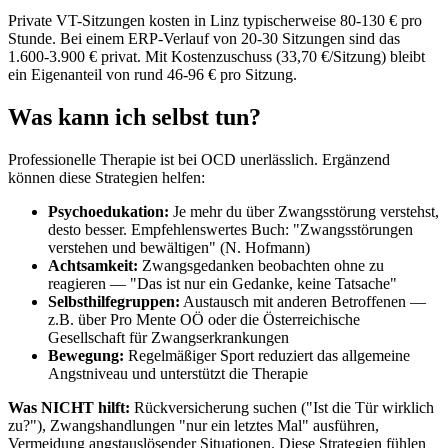
Private VT-Sitzungen kosten in Linz typischerweise 80-130 € pro
Stunde. Bei einem ERP-Verlauf von 20-30 Sitzungen sind das
1.600-3.900 € privat. Mit Kostenzuschuss (33,70 €/Sitzung) bleibt
ein Eigenanteil von rund 46-96 € pro Sitzung.
Was kann ich selbst tun?
Professionelle Therapie ist bei OCD unerlässlich. Ergänzend
können diese Strategien helfen:
Psychoedukation:
Je mehr du über Zwangsstörung verstehst,
desto besser. Empfehlenswertes Buch: "Zwangsstörungen
verstehen und bewältigen" (N. Hofmann)
Achtsamkeit:
Zwangsgedanken beobachten ohne zu
reagieren — "Das ist nur ein Gedanke, keine Tatsache"
Selbsthilfegruppen:
Austausch mit anderen Betroffenen —
z.B. über Pro Mente OÖ oder die Österreichische
Gesellschaft für Zwangserkrankungen
Bewegung:
Regelmäßiger Sport reduziert das allgemeine
Angstniveau und unterstützt die Therapie
Was NICHT hilft:
Rückversicherung suchen ("Ist die Tür wirklich
zu?"), Zwangshandlungen "nur ein letztes Mal" ausführen,
Vermeidung angstauslösender Situationen. Diese Strategien fühlen