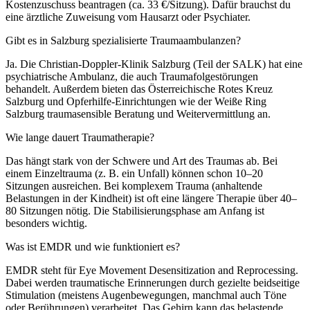
Kostenzuschuss beantragen (ca. 33 €/Sitzung). Dafür brauchst du
eine ärztliche Zuweisung vom Hausarzt oder Psychiater.
Gibt es in Salzburg spezialisierte Traumaambulanzen?
Ja. Die Christian-Doppler-Klinik Salzburg (Teil der SALK) hat eine
psychiatrische Ambulanz, die auch Traumafolgestörungen
behandelt. Außerdem bieten das Österreichische Rotes Kreuz
Salzburg und Opferhilfe-Einrichtungen wie der Weiße Ring
Salzburg traumasensible Beratung und Weitervermittlung an.
Wie lange dauert Traumatherapie?
Das hängt stark von der Schwere und Art des Traumas ab. Bei
einem Einzeltrauma (z. B. ein Unfall) können schon 10–20
Sitzungen ausreichen. Bei komplexem Trauma (anhaltende
Belastungen in der Kindheit) ist oft eine längere Therapie über 40–
80 Sitzungen nötig. Die Stabilisierungsphase am Anfang ist
besonders wichtig.
Was ist EMDR und wie funktioniert es?
EMDR steht für Eye Movement Desensitization and Reprocessing.
Dabei werden traumatische Erinnerungen durch gezielte beidseitige
Stimulation (meistens Augenbewegungen, manchmal auch Töne
oder Berührungen) verarbeitet. Das Gehirn kann das belastende