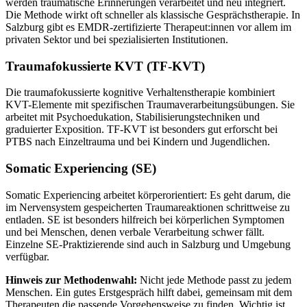
werden traumatische Erinnerungen verarbeitet und neu integriert.
Die Methode wirkt oft schneller als klassische Gesprächstherapie. In
Salzburg gibt es EMDR-zertifizierte Therapeut:innen vor allem im
privaten Sektor und bei spezialisierten Institutionen.
Traumafokussierte KVT (TF-KVT)
Die traumafokussierte kognitive Verhaltenstherapie kombiniert
KVT-Elemente mit spezifischen Traumaverarbeitungsübungen. Sie
arbeitet mit Psychoedukation, Stabilisierungstechniken und
graduierter Exposition. TF-KVT ist besonders gut erforscht bei
PTBS nach Einzeltrauma und bei Kindern und Jugendlichen.
Somatic Experiencing (SE)
Somatic Experiencing arbeitet körperorientiert: Es geht darum, die
im Nervensystem gespeicherten Traumareaktionen schrittweise zu
entladen. SE ist besonders hilfreich bei körperlichen Symptomen
und bei Menschen, denen verbale Verarbeitung schwer fällt.
Einzelne SE-Praktizierende sind auch in Salzburg und Umgebung
verfügbar.
Hinweis zur Methodenwahl:
Nicht jede Methode passt zu jedem
Menschen. Ein gutes Erstgespräch hilft dabei, gemeinsam mit dem
Therapeuten die passende Vorgehensweise zu finden. Wichtig ist