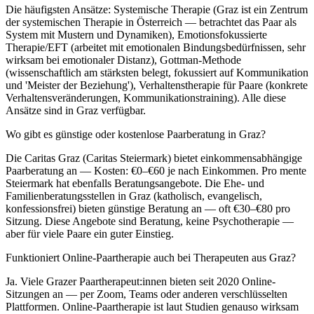
Die häufigsten Ansätze: Systemische Therapie (Graz ist ein Zentrum
der systemischen Therapie in Österreich — betrachtet das Paar als
System mit Mustern und Dynamiken), Emotionsfokussierte
Therapie/EFT (arbeitet mit emotionalen Bindungsbedürfnissen, sehr
wirksam bei emotionaler Distanz), Gottman-Methode
(wissenschaftlich am stärksten belegt, fokussiert auf Kommunikation
und 'Meister der Beziehung'), Verhaltenstherapie für Paare (konkrete
Verhaltensveränderungen, Kommunikationstraining). Alle diese
Ansätze sind in Graz verfügbar.
Wo gibt es günstige oder kostenlose Paarberatung in Graz?
Die Caritas Graz (Caritas Steiermark) bietet einkommensabhängige
Paarberatung an — Kosten: €0–€60 je nach Einkommen. Pro mente
Steiermark hat ebenfalls Beratungsangebote. Die Ehe- und
Familienberatungsstellen in Graz (katholisch, evangelisch,
konfessionsfrei) bieten günstige Beratung an — oft €30–€80 pro
Sitzung. Diese Angebote sind Beratung, keine Psychotherapie —
aber für viele Paare ein guter Einstieg.
Funktioniert Online-Paartherapie auch bei Therapeuten aus Graz?
Ja. Viele Grazer Paartherapeut:innen bieten seit 2020 Online-
Sitzungen an — per Zoom, Teams oder anderen verschlüsselten
Plattformen. Online-Paartherapie ist laut Studien genauso wirksam