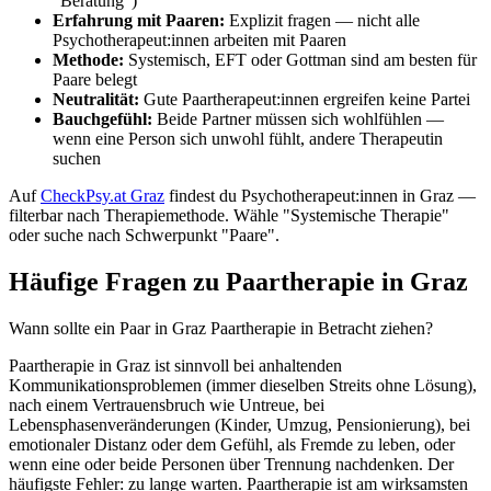
"Beratung")
Erfahrung mit Paaren:
Explizit fragen — nicht alle
Psychotherapeut:innen arbeiten mit Paaren
Methode:
Systemisch, EFT oder Gottman sind am besten für
Paare belegt
Neutralität:
Gute Paartherapeut:innen ergreifen keine Partei
Bauchgefühl:
Beide Partner müssen sich wohlfühlen —
wenn eine Person sich unwohl fühlt, andere Therapeutin
suchen
Auf
CheckPsy.at Graz
findest du Psychotherapeut:innen in Graz —
filterbar nach Therapiemethode. Wähle "Systemische Therapie"
oder suche nach Schwerpunkt "Paare".
Häufige Fragen zu Paartherapie in Graz
Wann sollte ein Paar in Graz Paartherapie in Betracht ziehen?
Paartherapie in Graz ist sinnvoll bei anhaltenden
Kommunikationsproblemen (immer dieselben Streits ohne Lösung),
nach einem Vertrauensbruch wie Untreue, bei
Lebensphasenveränderungen (Kinder, Umzug, Pensionierung), bei
emotionaler Distanz oder dem Gefühl, als Fremde zu leben, oder
wenn eine oder beide Personen über Trennung nachdenken. Der
häufigste Fehler: zu lange warten. Paartherapie ist am wirksamsten