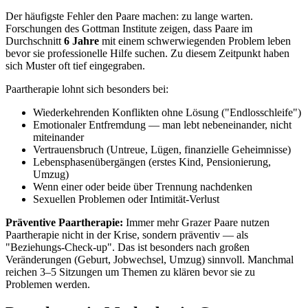
Der häufigste Fehler den Paare machen: zu lange warten.
Forschungen des Gottman Institute zeigen, dass Paare im
Durchschnitt
6 Jahre
mit einem schwerwiegenden Problem leben
bevor sie professionelle Hilfe suchen. Zu diesem Zeitpunkt haben
sich Muster oft tief eingegraben.
Paartherapie lohnt sich besonders bei:
Wiederkehrenden Konflikten ohne Lösung ("Endlosschleife")
Emotionaler Entfremdung — man lebt nebeneinander, nicht
miteinander
Vertrauensbruch (Untreue, Lügen, finanzielle Geheimnisse)
Lebensphasenübergängen (erstes Kind, Pensionierung,
Umzug)
Wenn einer oder beide über Trennung nachdenken
Sexuellen Problemen oder Intimität-Verlust
Präventive Paartherapie:
Immer mehr Grazer Paare nutzen
Paartherapie nicht in der Krise, sondern präventiv — als
"Beziehungs-Check-up". Das ist besonders nach großen
Veränderungen (Geburt, Jobwechsel, Umzug) sinnvoll. Manchmal
reichen 3–5 Sitzungen um Themen zu klären bevor sie zu
Problemen werden.