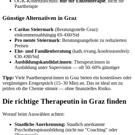
ÖGK-Kostenzuschuss:
nur für Einzeltherapie
, nicht für
Paartherapie
Günstige Alternativen in Graz
Caritas Steiermark
(Beratungsstelle Graz):
einkommensabhängig €0–€60/Std
Pro mente Steiermark
: Beratungsangebote zu reduzierten
Preisen
Ehe- und Familienberatung
(kath./evang./konfessionsfrei):
€30–€80/Std
Ausbildungskandidat:innen
: Therapeut:innen in
Ausbildung unter Supervision — oft 50–60% günstiger
Tipp:
Viele Paartherapeut:innen in Graz bieten ein kostenloses oder
vergünstigtes Erstgespräch (15–30 Min) an. Das ist ideal um zu
prüfen ob die Chemie stimmt — ohne finanzielles Risiko.
Die richtige Therapeutin in Graz finden
Worauf beim Auswählen achten:
Staatliche Anerkennung:
Staatlich anerkannte
Psychotherapieausbildung (nicht nur "Coaching" oder