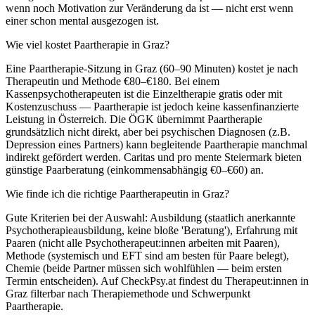
wenn noch Motivation zur Veränderung da ist — nicht erst wenn
einer schon mental ausgezogen ist.
Wie viel kostet Paartherapie in Graz?
Eine Paartherapie-Sitzung in Graz (60–90 Minuten) kostet je nach
Therapeutin und Methode €80–€180. Bei einem
Kassenpsychotherapeuten ist die Einzeltherapie gratis oder mit
Kostenzuschuss — Paartherapie ist jedoch keine kassenfinanzierte
Leistung in Österreich. Die ÖGK übernimmt Paartherapie
grundsätzlich nicht direkt, aber bei psychischen Diagnosen (z.B.
Depression eines Partners) kann begleitende Paartherapie manchmal
indirekt gefördert werden. Caritas und pro mente Steiermark bieten
günstige Paarberatung (einkommensabhängig €0–€60) an.
Wie finde ich die richtige Paartherapeutin in Graz?
Gute Kriterien bei der Auswahl: Ausbildung (staatlich anerkannte
Psychotherapieausbildung, keine bloße 'Beratung'), Erfahrung mit
Paaren (nicht alle Psychotherapeut:innen arbeiten mit Paaren),
Methode (systemisch und EFT sind am besten für Paare belegt),
Chemie (beide Partner müssen sich wohlfühlen — beim ersten
Termin entscheiden). Auf CheckPsy.at findest du Therapeut:innen in
Graz filterbar nach Therapiemethode und Schwerpunkt
Paartherapie.