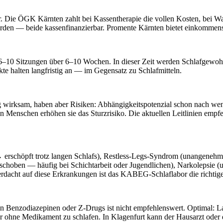
ar. Die ÖGK Kärnten zahlt bei Kassentherapie die vollen Kosten, bei 
rden — beide kassenfinanzierbar. Promente Kärnten bietet einkommens
e 6–10 Sitzungen über 6–10 Wochen. In dieser Zeit werden Schlafgewohn
te halten langfristig an — im Gegensatz zu Schlafmitteln.
tig wirksam, haben aber Risiken: Abhängigkeitspotenzial schon nach
 Menschen erhöhen sie das Sturzrisiko. Die aktuellen Leitlinien empf
→ erschöpft trotz langen Schlafs), Restless-Legs-Syndrom (unangene
schoben — häufig bei Schichtarbeit oder Jugendlichen), Narkolepsie (
rdacht auf diese Erkrankungen ist das KABEG-Schlaflabor die richtige
von Benzodiazepinen oder Z-Drugs ist nicht empfehlenswert. Optimal: L
er ohne Medikament zu schlafen. In Klagenfurt kann der Hausarzt ode