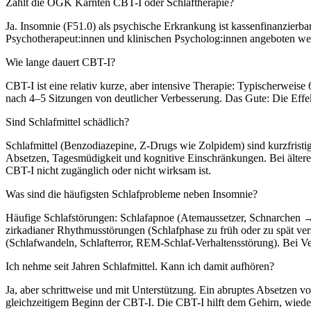
Zahlt die ÖGK Kärnten CBT-I oder Schlaftherapie?
Ja. Insomnie (F51.0) als psychische Erkrankung ist kassenfinanzierb
Psychotherapeut:innen und klinischen Psycholog:innen angeboten we
Wie lange dauert CBT-I?
CBT-I ist eine relativ kurze, aber intensive Therapie: Typischerweis
nach 4–5 Sitzungen von deutlicher Verbesserung. Das Gute: Die Effek
Sind Schlafmittel schädlich?
Schlafmittel (Benzodiazepine, Z-Drugs wie Zolpidem) sind kurzfris
Absetzen, Tagesmüdigkeit und kognitive Einschränkungen. Bei älteren
CBT-I nicht zugänglich oder nicht wirksam ist.
Was sind die häufigsten Schlafprobleme neben Insomnie?
Häufige Schlafstörungen: Schlafapnoe (Atemaussetzer, Schnarchen 
zirkadianer Rhythmusstörungen (Schlafphase zu früh oder zu spät ver
(Schlafwandeln, Schlafterror, REM-Schlaf-Verhaltensstörung). Bei Ve
Ich nehme seit Jahren Schlafmittel. Kann ich damit aufhören?
Ja, aber schrittweise und mit Unterstützung. Ein abruptes Absetzen 
gleichzeitigem Beginn der CBT-I. Die CBT-I hilft dem Gehirn, wied