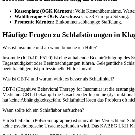
Kassenplatz (ÖGK Kärnten):
Volle Kostenübernahme. Wartez
Wahltherapie + ÖGK-Zuschuss:
Ca. 33 Euro pro Sitzung.
Promente Kärnten:
Einkommensabhängige Staffelung.
Häufige Fragen zu Schlafstörungen in Kla
Was ist Insomnie und ab wann brauche ich Hilfe?
Insomnie (ICD-10: F51.0) ist eine anhaltende Beeinträchtigung des 
Tagesmüdigkeit oder Beeinträchtigungen führen. Gelegentliche Schlaf
beeinträchtigen, ist professionelle Hilfe sinnvoll.
Was ist CBT-I und warum wirkt es besser als Schlafmittel?
CBT-I (Cognitive Behavioral Therapy for Insomnia) ist die erstran
Medicine. CBT-I bekämpft die Ursachen der Insomnie (dysfunktionale 
hat keine Abhängigkeitsgefahr. Schlafmittel lösen das Problem oft nic
Wann sollte ich ein Schlaflabor aufsuchen?
Ein Schlaflabor (Polysomnographie) ist sinnvoll bei Verdacht auf S
keine psychologische Ursache gefunden wird. Das KABEG LKH Klagen