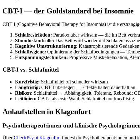
CBT-I — der Goldstandard bei Insomnie
CBT-I (Cognitive Behavioral Therapy for Insomnia) ist die erstrangi
Schlafrestriktion:
Paradox aber wirksam — die im Bett verbrac
Stimuluskontrolle:
Das Bett wird wieder mit Schlafen assoziie
Kognitive Umstrukturierung:
Katastrophisierende Gedanken ü
Schlafhygiene:
Optimierung der Schlafbedingungen — Temperat
Entspannungstechniken:
Progressive Muskelrelaxation, Atemü
CBT-I vs. Schlafmittel
Kurzfristig:
Schlafmittel oft schneller wirksam
Langfristig:
CBT-I überlegen — Effekte halten dauerhaft an
Risiken:
Schlafmittel → Abhängigkeit, Toleranz, Rebound; C
Leitlinien:
CBT-I als erste Wahl, Schlafmittel nur kurzfristig
Anlaufstellen in Klagenfurt
Psychotherapeut:innen und klinische Psycholog:innen
Über
CheckPsy.at Klagenfurt
findest du Psychotherapeut:innen und 