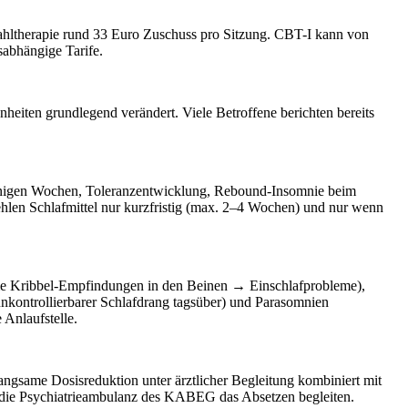
Wahltherapie rund 33 Euro Zuschuss pro Sitzung. CBT-I kann von
abhängige Tarife.
heiten grundlegend verändert. Viele Betroffene berichten bereits
 wenigen Wochen, Toleranzentwicklung, Rebound-Insomnie beim
ehlen Schlafmittel nur kurzfristig (max. 2–4 Wochen) und nur wenn
hme Kribbel-Empfindungen in den Beinen → Einschlafprobleme),
unkontrollierbarer Schlafdrang tagsüber) und Parasomnien
 Anlaufstelle.
angsame Dosisreduktion unter ärztlicher Begleitung kombiniert mit
r die Psychiatrieambulanz des KABEG das Absetzen begleiten.