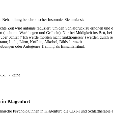
ge Behandlung bei chronischer Insomnie. Sie umfasst:
hte Zeit wird anfangs reduziert, um den Schlafdruck zu erhöhen und d
rt (nicht mit Wachliegen und Grübeln): Nur bei Müdigkeit ins Bett, be
ber Schlaf ("Ich werde morgen nicht funktionieren") werden durch rea
ur, Licht, Lärm, Koffein, Alkohol, Bildschirmzeit.
bungen oder Autogenes Training als Einschlafritual.
BT-I → keine
 in Klagenfurt
klinische Psycholog:innen in Klagenfurt, die CBT-I und Schlaftherapi