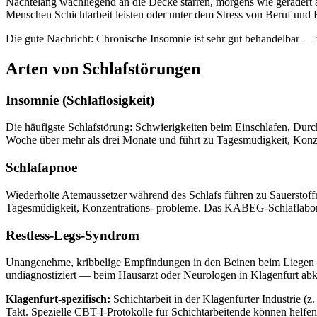
Nächtelang wachliegend an die Decke starren, morgens wie gerädert 
Menschen Schichtarbeit leisten oder unter dem Stress von Beruf und F
Die gute Nachricht: Chronische Insomnie ist sehr gut behandelbar —
Arten von Schlafstörungen
Insomnie (Schlaflosigkeit)
Die häufigste Schlafstörung: Schwierigkeiten beim Einschlafen, Durc
Woche über mehr als drei Monate und führt zu Tagesmüdigkeit, Konz
Schlafapnoe
Wiederholte Atemaussetzer während des Schlafs führen zu Sauerstoff
Tagesmüdigkeit, Konzentrations- probleme. Das KABEG-Schlaflabor 
Restless-Legs-Syndrom
Unangenehme, kribbelige Empfindungen in den Beinen beim Liegen — 
undiagnostiziert — beim Hausarzt oder Neurologen in Klagenfurt abkl
Klagenfurt-spezifisch:
Schichtarbeit in der Klagenfurter Industrie 
Takt. Spezielle CBT-I-Protokolle für Schichtarbeitende können helfen