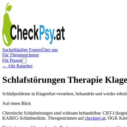
Suche
Häufige Fragen
Über uns
Für Therapeut:innen
Für Praxen
← Alle Ratgeber
Schlafstörungen Therapie Klag
Schlafprobleme in Klagenfurt verstehen, behandeln und wieder erhol
Auf einen Blick
Chronische Schlafstörungen sind wirksam behandelbar. CBT-I (kognitiv
KABEG-Schlafmedizin. Therapeut:innen auf
checkpsy.at
. ÖGK Kärnt