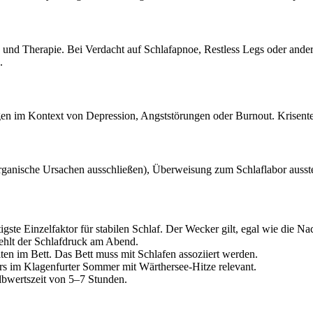
nd Therapie. Bei Verdacht auf Schlafapnoe, Restless Legs oder ander
.
en im Kontext von Depression, Angststörungen oder Burnout. Krisente
organische Ursachen ausschließen), Überweisung zum Schlaflabor ausst
e Einzelfaktor für stabilen Schlaf. Der Wecker gilt, egal wie die Nac
hlt der Schlafdruck am Abend.
en im Bett. Das Bett muss mit Schlafen assoziiert werden.
s im Klagenfurter Sommer mit Wärthersee-Hitze relevant.
lbwertszeit von 5–7 Stunden.