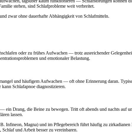
aufwachen, tagsüber kaum funktionieren — Schlafstörungen können die 
amilie stehen, sind Schlafprobleme weit verbreitet.
 und zwar ohne dauerhafte Abhängigkeit von Schlafmitteln.
hschlafen oder zu frühes Aufwachen — trotz ausreichender Gelegenheit
entrationsproblemen und emotionaler Belastung.
mangel und häufigem Aufwachen — oft ohne Erinnerung daran. Typische
kann Schlafapnoe diagnostizieren.
ein Drang, die Beine zu bewegen. Tritt oft abends und nachts auf und
ären lassen.
(z. B. Infineon, Magna) und im Pflegebereich führt häufig zu zirkadia
, Schlaf und Arbeit besser zu vereinbaren.