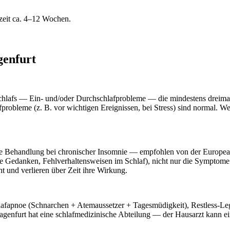
eit ca. 4–12 Wochen.
genfurt
Schlafs — Ein- und/oder Durchschlafprobleme — die mindestens dreimal
probleme (z. B. vor wichtigen Ereignissen, bei Stress) sind normal. W
gige Behandlung bei chronischer Insomnie — empfohlen von der Europ
Gedanken, Fehlverhaltensweisen im Schlaf), nicht nur die Symptome. S
ht und verlieren über Zeit ihre Wirkung.
chlafapnoe (Schnarchen + Atemaussetzer + Tagesmüdigkeit), Restless-L
furt hat eine schlafmedizinische Abteilung — der Hausarzt kann ei