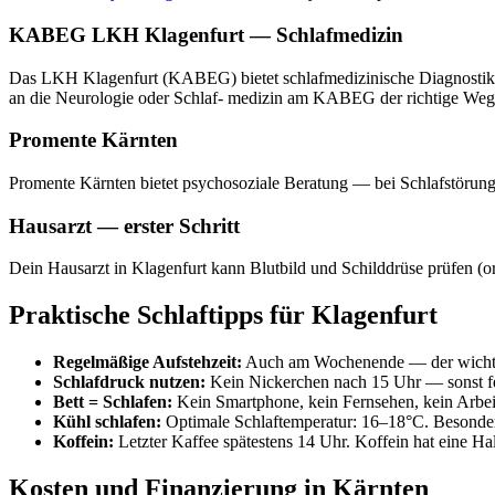
KABEG LKH Klagenfurt — Schlafmedizin
Das LKH Klagenfurt (KABEG) bietet schlafmedizinische Diagnostik u
an die Neurologie oder Schlaf- medizin am KABEG der richtige Weg
Promente Kärnten
Promente Kärnten bietet psychosoziale Beratung — bei Schlafstörung
Hausarzt — erster Schritt
Dein Hausarzt in Klagenfurt kann Blutbild und Schilddrüse prüfen (
Praktische Schlaftipps für Klagenfurt
Regelmäßige Aufstehzeit:
Auch am Wochenende — der wichtigst
Schlafdruck nutzen:
Kein Nickerchen nach 15 Uhr — sonst fe
Bett = Schlafen:
Kein Smartphone, kein Fernsehen, kein Arbeit
Kühl schlafen:
Optimale Schlaftemperatur: 16–18°C. Besonder
Koffein:
Letzter Kaffee spätestens 14 Uhr. Koffein hat eine Ha
Kosten und Finanzierung in Kärnten