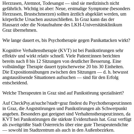
Herzrasen, Atemnot, Todesangst — sind sie medizinisch nicht
gefährlich. Wichtig ist aber: Neue, erstmalige Symptome (besonders
Herzrasen, Brustschmerzen) sollten ärztlich abgeklärt werden, um
körperliche Ursachen auszuschließen. In Graz kann das der
Hausarzt oder die Notaufnahme des LKH-Universitätsklinikum
Graz übernehmen.
Wie lange dauert es, bis Psychotherapie gegen Panikattacken wirkt?
Kognitive Verhaltenstherapie (KVT) ist bei Panikstörungen sehr
effektiv und wirkt relativ schnell. Viele Patient:innen berichten
bereits nach 8 bis 12 Sitzungen von deutlicher Besserung. Eine
vollständige Therapie dauert typischerweise 20 bis 30 Einheiten.
Die Expositionsübungen zwischen den Sitzungen — d. h. bewusst
angstauslösende Situationen aufsuchen — sind für den Erfolg
entscheidend.
Welche Therapeuten in Graz sind auf Panikstörung spezialisiert?
Auf CheckPsy.at/suche?stadt=graz findest du Psychotherapeut:innen
in Graz, die Angststörungen und Panikstörungen als Schwerpunkt
angeben. Besonders gut geeignet sind Verhaltenstherapeut:innen, da
KVT bei Panikstörungen die stärkste Evidenzbasis hat. Graz verfügt
als zweitgrößte Stadt Österreichs über eine gute Therapeutendichte
— sowohl im Stadtzentrum als auch in den Außenbezirken.