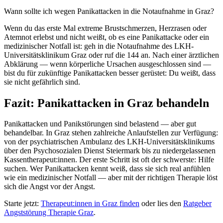
Wann sollte ich wegen Panikattacken in die Notaufnahme in Graz?
Wenn du das erste Mal extreme Brustschmerzen, Herzrasen oder
Atemnot erlebst und nicht weißt, ob es eine Panikattacke oder ein
medizinischer Notfall ist: geh in die Notaufnahme des LKH-
Universitätsklinikum Graz oder ruf die 144 an. Nach einer ärztlichen
Abklärung — wenn körperliche Ursachen ausgeschlossen sind —
bist du für zukünftige Panikattacken besser gerüstet: Du weißt, dass
sie nicht gefährlich sind.
Fazit: Panikattacken in Graz behandeln
Panikattacken und Panikstörungen sind belastend — aber gut
behandelbar. In Graz stehen zahlreiche Anlaufstellen zur Verfügung:
von der psychiatrischen Ambulanz des LKH-Universitätsklinikums
über den Psychosozialen Dienst Steiermark bis zu niedergelassenen
Kassentherapeut:innen. Der erste Schritt ist oft der schwerste: Hilfe
suchen. Wer Panikattacken kennt weiß, dass sie sich real anfühlen
wie ein medizinischer Notfall — aber mit der richtigen Therapie löst
sich die Angst vor der Angst.
Starte jetzt:
Therapeut:innen in Graz finden
oder lies den
Ratgeber
Angststörung Therapie Graz
.