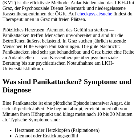
(KVT) ist die effektivste Methode. Anlaufstellen sind das LKH-Uni
Graz, der Psychosoziale Dienst Steiermark und niedergelassene
Kassentherapeut:innen der ÖGK. Auf
checkpsy.at/suche
findest du
Therapeut:innen in Graz mit freien Plätzen.
Plötzliches Herzrasen, Atemnot, das Gefühl zu sterben —
Panikattacken treffen Menschen unvorbereitet und sind für die
Betroffenen äußerst belastend. In Graz suchen jährlich tausende
Menschen Hilfe wegen Panikstörungen. Die gute Nachricht:
Panikattacken sind sehr gut behandelbar, und Graz bietet eine Reihe
an Anlaufstellen — von Kassentherapie über psychosoziale
Beratung bis zur psychiatrischen Notaufnahme am LKH-
Universitätsklinikum.
Was sind Panikattacken? Symptome und
Diagnose
Eine Panikattacke ist eine plötzliche Episode intensiver Angst, die
sich körperlich äußert. Sie beginnt abrupt, erreicht innerhalb von
Minuten ihren Höhepunkt und klingt meist nach 10 bis 30 Minuten
ab. Typische Symptome sind:
Herzrasen oder Herzklopfen (Palpitationen)
Atemnot oder Erstickungsgefühl