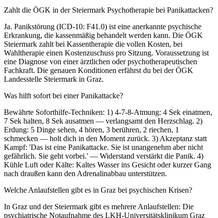
Zahlt die ÖGK in der Steiermark Psychotherapie bei Panikattacken?
Ja. Panikstörung (ICD-10: F41.0) ist eine anerkannte psychische
Erkrankung, die kassenmäßig behandelt werden kann. Die ÖGK
Steiermark zahlt bei Kassentherapie die vollen Kosten, bei
Wahltherapie einen Kostenzuschuss pro Sitzung. Voraussetzung ist
eine Diagnose von einer ärztlichen oder psychotherapeutischen
Fachkraft. Die genauen Konditionen erfährst du bei der ÖGK
Landesstelle Steiermark in Graz.
Was hilft sofort bei einer Panikattacke?
Bewährte Soforthilfe-Techniken: 1) 4-7-8-Atmung: 4 Sek einatmen,
7 Sek halten, 8 Sek ausatmen — verlangsamt den Herzschlag. 2)
Erdung: 5 Dinge sehen, 4 hören, 3 berühren, 2 riechen, 1
schmecken — holt dich in den Moment zurück. 3) Akzeptanz statt
Kampf: 'Das ist eine Panikattacke. Sie ist unangenehm aber nicht
gefährlich. Sie geht vorbei.' — Widerstand verstärkt die Panik. 4)
Kühle Luft oder Kälte: Kaltes Wasser ins Gesicht oder kurzer Gang
nach draußen kann den Adrenalinabbau unterstützen.
Welche Anlaufstellen gibt es in Graz bei psychischen Krisen?
In Graz und der Steiermark gibt es mehrere Anlaufstellen: Die
psychiatrische Notaufnahme des LKH-Universitätsklinikum Graz