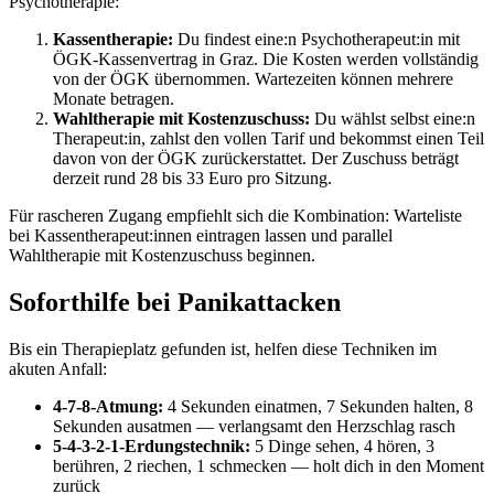
Psychotherapie:
Kassentherapie:
Du findest eine:n Psychotherapeut:in mit
ÖGK-Kassenvertrag in Graz. Die Kosten werden vollständig
von der ÖGK übernommen. Wartezeiten können mehrere
Monate betragen.
Wahltherapie mit Kostenzuschuss:
Du wählst selbst eine:n
Therapeut:in, zahlst den vollen Tarif und bekommst einen Teil
davon von der ÖGK zurückerstattet. Der Zuschuss beträgt
derzeit rund 28 bis 33 Euro pro Sitzung.
Für rascheren Zugang empfiehlt sich die Kombination: Warteliste
bei Kassentherapeut:innen eintragen lassen und parallel
Wahltherapie mit Kostenzuschuss beginnen.
Soforthilfe bei Panikattacken
Bis ein Therapieplatz gefunden ist, helfen diese Techniken im
akuten Anfall:
4-7-8-Atmung:
4 Sekunden einatmen, 7 Sekunden halten, 8
Sekunden ausatmen — verlangsamt den Herzschlag rasch
5-4-3-2-1-Erdungstechnik:
5 Dinge sehen, 4 hören, 3
berühren, 2 riechen, 1 schmecken — holt dich in den Moment
zurück