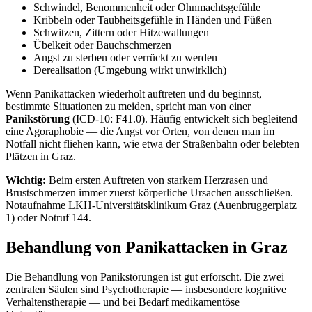
Schwindel, Benommenheit oder Ohnmachtsgefühle
Kribbeln oder Taubheitsgefühle in Händen und Füßen
Schwitzen, Zittern oder Hitzewallungen
Übelkeit oder Bauchschmerzen
Angst zu sterben oder verrückt zu werden
Derealisation (Umgebung wirkt unwirklich)
Wenn Panikattacken wiederholt auftreten und du beginnst,
bestimmte Situationen zu meiden, spricht man von einer
Panikstörung
(ICD-10: F41.0). Häufig entwickelt sich begleitend
eine Agoraphobie — die Angst vor Orten, von denen man im
Notfall nicht fliehen kann, wie etwa der Straßenbahn oder belebten
Plätzen in Graz.
Wichtig:
Beim ersten Auftreten von starkem Herzrasen und
Brustschmerzen immer zuerst körperliche Ursachen ausschließen.
Notaufnahme LKH-Universitätsklinikum Graz (Auenbruggerplatz
1) oder Notruf 144.
Behandlung von Panikattacken in Graz
Die Behandlung von Panikstörungen ist gut erforscht. Die zwei
zentralen Säulen sind Psychotherapie — insbesondere kognitive
Verhaltenstherapie — und bei Bedarf medikamentöse