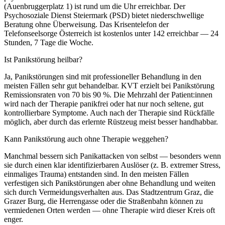
(Auenbruggerplatz 1) ist rund um die Uhr erreichbar. Der
Psychosoziale Dienst Steiermark (PSD) bietet niederschwellige
Beratung ohne Überweisung. Das Krisentelefon der
Telefonseelsorge Österreich ist kostenlos unter 142 erreichbar — 24
Stunden, 7 Tage die Woche.
Ist Panikstörung heilbar?
Ja, Panikstörungen sind mit professioneller Behandlung in den
meisten Fällen sehr gut behandelbar. KVT erzielt bei Panikstörung
Remissionsraten von 70 bis 90 %. Die Mehrzahl der Patient:innen
wird nach der Therapie panikfrei oder hat nur noch seltene, gut
kontrollierbare Symptome. Auch nach der Therapie sind Rückfälle
möglich, aber durch das erlernte Rüstzeug meist besser handhabbar.
Kann Panikstörung auch ohne Therapie weggehen?
Manchmal bessern sich Panikattacken von selbst — besonders wenn
sie durch einen klar identifizierbaren Auslöser (z. B. extremer Stress,
einmaliges Trauma) entstanden sind. In den meisten Fällen
verfestigen sich Panikstörungen aber ohne Behandlung und weiten
sich durch Vermeidungsverhalten aus. Das Stadtzentrum Graz, die
Grazer Burg, die Herrengasse oder die Straßenbahn können zu
vermiedenen Orten werden — ohne Therapie wird dieser Kreis oft
enger.