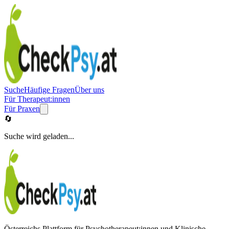
Suche
Häufige Fragen
Über uns
Für Therapeut:innen
Für Praxen
🔄
Suche wird geladen...
Österreichs Plattform für Psychotherapeut:innen und Klinische